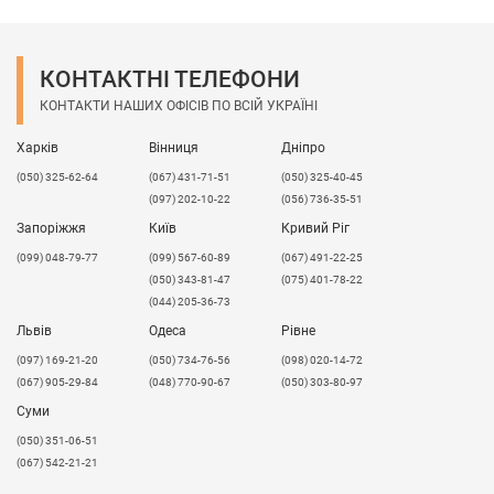
Опис:
Молекулярна маса ПЕВП - 50 тис.-3 * 106;
Щільність - 0,92-0,97 г / м3.
КОНТАКТНІ ТЕЛЕФОНИ
КОНТАКТИ НАШИХ ОФІСІВ ПО ВСІЙ УКРАЇНІ
Зі збільшенням щільності і молекулярної маси
механічні властивості ПЕ зростають. Одне з
Харків
Вінниця
Дніпро
головних властивостей поліетилену -
морозостійкість. Деякі марки ПЕ можуть
(050) 325-62-64
(067) 431-71-51
(050) 325-40-45
експлуатуватися і зберігають свої властивості при
(097) 202-10-22
(056) 736-35-51
температурі нижче -200 ° C. ПЕВП стійкий до
Запоріжжя
Київ
Кривий Ріг
впливу лугів, органічних і неорганічних кислот,
(099) 048-79-77
(099) 567-60-89
(067) 491-22-25
масел і жирів, не пропускає вологу, не чутливий до
(050) 343-81-47
(075) 401-78-22
ударів - є амортизатором, адгезія надзвичайно
(044) 205-36-73
низька, не виділяє токсичні речовини в навколишнє
Львів
Одеса
Рівне
середовище і безпечний для організму людини.
​(097) 169-21-20
(050) 734-76-56
(098) 020-14-72
(067) 905-29-84
(048) 770-90-67
(050) 303-80-97
Суми
(050) 351-06-51
(067) 542-21-21