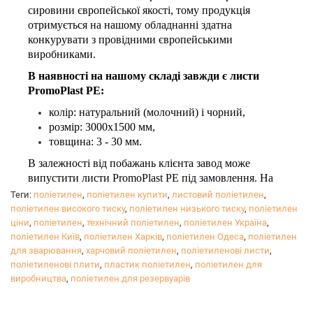
сировини європейської якості, тому продукція
отримується на нашому обладнанні здатна
конкурувати з провідними європейськими
виробниками.
В наявності на нашому складі завжди є листи
PromoPlast PЕ:
колір: натуральний (молочний) і чорний,
розмір: 3000х1500 мм,
товщина: 3 - 30 мм.
В залежності від побажань клієнта завод може
випустити листи PromoPlast PЕ під замовлення. На
вибір клієнта: розмір, колір, наявність УФ-
Теги:
поліетилен
,
поліетилен купити
,
листовий поліетилен
,
стабілізатора, функціональні добавки і т.д.
поліетилен високого тиску
,
поліетилен низького тиску
,
поліетилен
Мінімальне замовлення від 3-х тонн.
ціни
,
поліетилен
,
технічний поліетилен
,
поліетилен Україна
,
поліетилен Київ
,
поліетилен Харків
,
поліетилен Одеса
,
поліетилен
В процесі виробництва дотримується контроль якості
для зварювання
,
харчовий поліетилен
,
поліетиленові листи
,
і виробляються власні випробування продукції.
поліетиленові плити
,
пластик поліетилен
,
поліетилен для
PromoPlast PЕ має всі необхідні сертифікати: ТУ,
виробництва
,
поліетилен для резервуарів
санітарно-епідеміологічні висновки на продукцію і
ТУ.