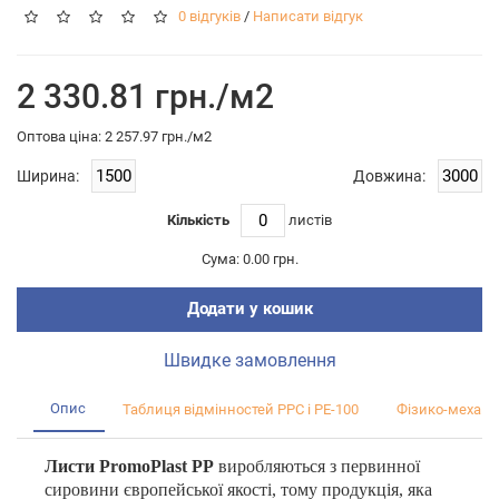
0 відгуків
/
Написати відгук
2 330.81 грн./м2
Оптова цiна: 2 257.97 грн./м2
Ширина:
Довжина:
Кількість
листiв
Сума:
0.00 грн.
Додати у кошик
Швидке замовлення
Опис
Таблиця відмінностей PPC і PE-100
Фізико-механіч
Листи PromoPlast PP
виробляються з первинної
сировини європейської якості, тому продукція, яка