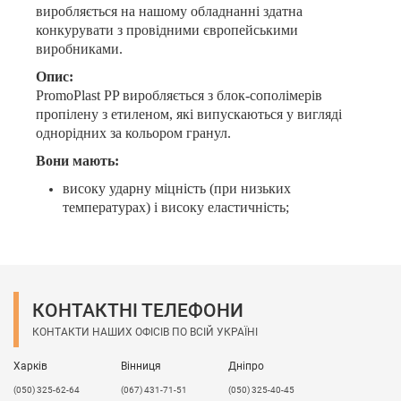
виробляється на нашому обладнанні здатна
конкурувати з провідними європейськими
виробниками.
Опис:
PromoPlast PP виробляється з блок-сополімерів
пропілену з етиленом, які випускаються у вигляді
однорідних за кольором гранул.
Вони мають:
високу ударну міцність (при низьких
температурах) і високу еластичність;
підвищену довготривалу термічну стабільність;
стійкість до термоокислювального руйнування
під час виробництва і переробки поліпропілену,
а також при експлуатації виробів з нього.
КОНТАКТНІ ТЕЛЕФОНИ
В залежності від побажань клієнта завод може випустити 
КОНТАКТИ НАШИХ ОФІСІВ ПО ВСІЙ УКРАЇНІ
На вибір клієнта: розмір, колір, наявність УФ-стабілізатора
Мінімальне замовлення від 3-х тонн.

Харків
Вінниця
Дніпро
В процесі виробництва дотримується контроль якості і ви
(050) 325-62-64
(067) 431-71-51
(050) 325-40-45