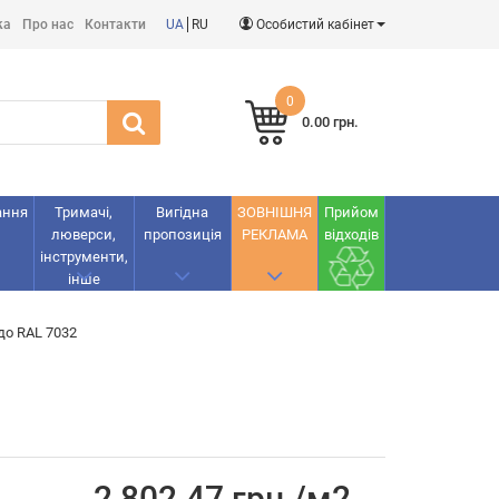
ка
Про нас
Контакти
UA
RU
Особистий кабінет
0
0.00 грн.
ання
Тримачі,
Вигідна
ЗОВНІШНЯ
Прийом
люверси,
пропозиція
РЕКЛАМА
відходів
інструменти,
інше
до RAL 7032
2 802.47 грн./м2