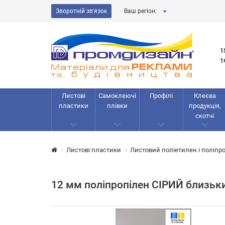
Зворотній зв'язок
Ваш регіон:
1
1
Листові
Самоклеючі
Профілі
Клеєва
пластики
плівки
продукція,
скотчі
Листові пластики
Листовий поліетилен і поліпр
12 мм поліпропілен СІРИЙ близьк