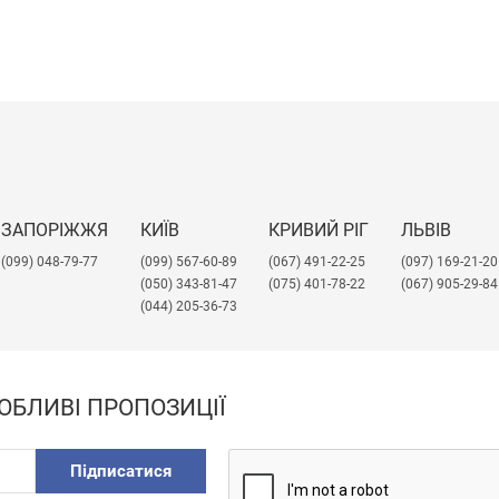
ЗАПОРІЖЖЯ
КИЇВ
КРИВИЙ РІГ
ЛЬВІВ
(099) 048-79-77
(099) 567-60-89
(067) 491-22-25
​(097) 169-21-20
(050) 343-81-47
(075) 401-78-22
(067) 905-29-84
(044) 205-36-73
ОБЛИВІ ПРОПОЗИЦІЇ
Підписатися