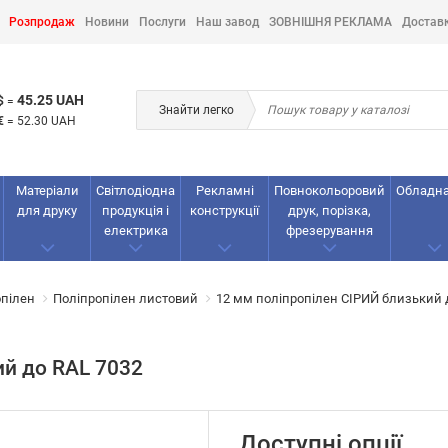
Розпродаж
Новини
Послуги
Наш завод
ЗОВНІШНЯ РЕКЛАМА
Достав
45.25 UAH
$
=
Знайти легко
€
=
52.30 UAH
Матеріали
Світлодіодна
Рекламнi
Повнокольоровий
Обладн
для друку
продукція і
конструкції
друк, порізка,
електрика
фрезерування
опілен
Поліпропілен листовий
12 мм поліпропілен СІРИЙ близький 
ий до RAL 7032
Доступні опції