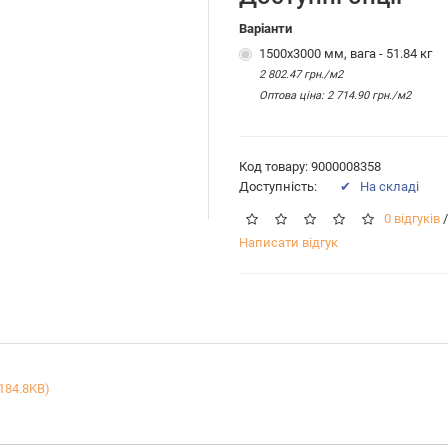
Варіанти
1500х3000 мм, вага - 51.84 кг
2 802.47 грн./м2
Оптова цiна: 2 714.90 грн./м2
Код товару: 9000008358
Доступність:
✔ На складі
0 відгуків
/
Написати відгук
(184.8KB)