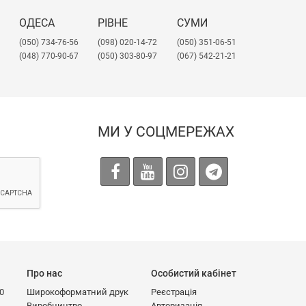
и на замовлення листи полістиролу
ОДЕСА
РІВНЕ
СУМИ
(050) 734-76-56
(098) 020-14-72
(050) 351-06-51
необхідний матеріал. В залежності від
(048) 770-90-67
(050) 303-80-97
(067) 542-21-21
озміру та кольору. Деталі уточнюйте у
ивідуально, уточнюйте у менеджерів.
МИ У СОЦМЕРЕЖАХ
ється залежить від кольору, кількості
Про нас
Особистий кабінет
00
Широкоформатний друк
Реєстрація
Виробництво
Авторизація