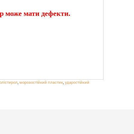
ар може мати дефекти.
олістирол
,
морозостійкий пластик
,
ударостійкий
Якщо необхідна глянсова поверхня
ї сировини) можуть виникати