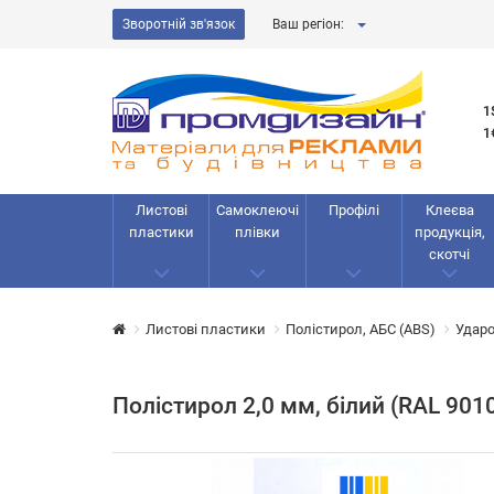
Зворотній зв'язок
Ваш регіон:
1
1
Листові
Самоклеючі
Профілі
Клеєва
пластики
плівки
продукція,
скотчі
Листові пластики
Полістирол, АБС (ABS)
Ударо
Полістирол 2,0 мм, білий (RAL 901