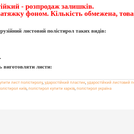
ійкий - розпродаж залишків.
 затяжку фоном. Кількість обмежена, тов
узійний листовий полістирол таких видів:
.
ь виготовляти листи:
упити лист полістиролу
,
ударостійкий пластик
,
ударостійкий листовий п
олістирол київ
,
полістирол купити харків
,
полістирол україна
.
лу:
реба пам’ятати про деякі особливості:
 Преміум HIPS при формовці може ставати матовим. 
екструзією PromoPlast Преміум HIPS+GPPS ;
st Regrind HIPS (виробленого з додаванням вторинно