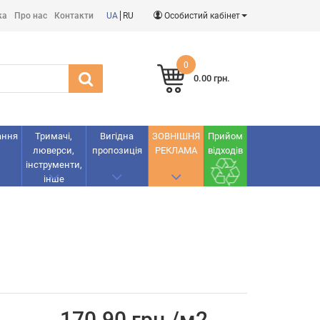
ка
Про нас
Контакти
UA
RU
Особистий кабінет
0
0.00 грн.
ання
Тримачі,
Вигідна
ЗОВНІШНЯ
Прийом
люверси,
пропозиція
РЕКЛАМА
відходів
інструменти,
інше
170.90 грн./м2