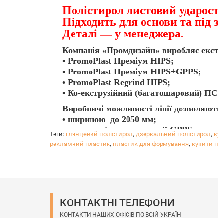
Полістирол листовий ударост
Підходить для основи та під
Деталі — у менеджера.
Компанія «Промдизайн» виробляє екстр
• PromoPlast Преміум HIPS;
• PromoPlast Преміум HIPS+GPPS;
• PromoPlast Regrind HIPS;
• Ко-екструзійний (багатошаровий) ПС
Виробничі можливості лінії дозволяют
• шириною до 2050 мм;
• з можливістю соекструзії GPPS;
Теги:
глянцевий полістирол
,
дзеркальний полістирол
,
к
• товщиною від 0,8 мм до 6 мм
рекламний пластик
,
пластик для формування
,
купити п
• З гладкою або тисненою поверхнею
Термовакуумне формування полістиро
Полістирол відмінно формується, але т
• Звичайний одношаровий PromoPlast
слід використовувати полістирол з со
КОНТАКТНІ ТЕЛЕФОНИ
• При формовці полістиролу PromoPla
неоднорідності на поверхні.
КОНТАКТИ НАШИХ ОФІСІВ ПО ВСІЙ УКРАЇНІ