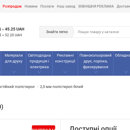
Розпродаж
Новини
Послуги
Наш завод
ЗОВНІШНЯ РЕКЛАМА
Достав
45.25 UAH
$
=
Знайти легко
€
=
52.20 UAH
Матеріали
Світлодіодна
Рекламнi
Повнокольоровий
Обладн
для друку
продукція і
конструкції
друк, порізка,
електрика
фрезерування
стійкий полістирол
2,0 мм полістирол білий
0)
Доступні опції