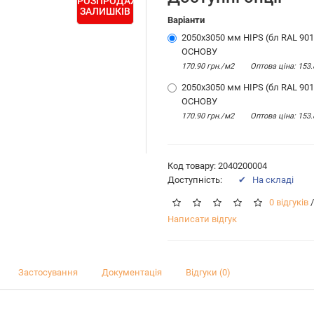
РОЗПРОДАЖ
ЗАЛИШКІВ
Варіанти
2050х3050 мм HIPS (бл RAL 901
ОСНОВУ
170.90 грн./м2
Оптова цiна: 153.
2050х3050 мм HIPS (бл RAL 901
ОСНОВУ
170.90 грн./м2
Оптова цiна: 153.
Код товару: 2040200004
Доступність:
✔ На складі
0 відгуків
/
Написати відгук
Застосування
Документація
Відгуки (0)