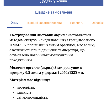
Додати у кошик
Швидке замовлення
Опис
Технічні характеристики
Переваги
Обробка
Екструдований листовий акрил
виготовляється
методом екструзії (видавлювання) з гранульованого
ПММА. У порівнянні з литим оргсклом, має велику
еластичність при підвищеній температурі, що
обумовлено його низькомолекулярним
походженням.
Молочне оргскло (акрил) 3 мм доступне в
продажу 0,5 листа у форматі 2050х1525 мм.
Матеріал має відмінну:
прозорість;
гладкість;
свiтлопроникнiсть;
стабільну товщину;