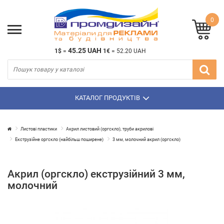
0
45.25 UAH
1$
=
1€
=
52.20 UAH
КАТАЛОГ ПРОДУКТІВ
Листові пластики
Акрил листовий (оргскло), труби акрилові
Екструзійне оргскло (найбільш поширене)
3 мм, молочний акрил (оргскло)
Акрил (оргскло) екструзійний 3 мм,
молочний