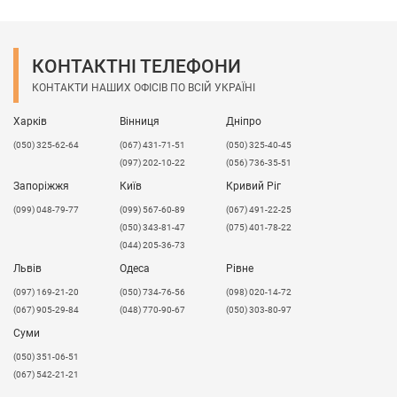
хороші оптичні властивості;
стійкість ультрафіолетовому, а також
механічному та хімічному впливу
.​
КОНТАКТНІ ТЕЛЕФОНИ
Екструзійне (екструдоване) оргскло
характеризується:
КОНТАКТИ НАШИХ ОФІСІВ ПО ВСІЙ УКРАЇНІ
високою світлопроникністью та прозорістю;
Харків
Вінниця
Дніпро
гарними оптичними властивостями;
(050) 325-62-64
(067) 431-71-51
(050) 325-40-45
водостійкістю;
(097) 202-10-22
(056) 736-35-51
стійкістю ультрафіолетовому, а також
механічному та хімічному впливу
.
Запоріжжя
Київ
Кривий Ріг
(099) 048-79-77
(099) 567-60-89
(067) 491-22-25
Надаємо послуги прямолінійного і криволінійного
(050) 343-81-47
(075) 401-78-22
різу.
(044) 205-36-73
Екструдований акрил придатний для використання в
Львів
Одеса
Рівне
харчовій промисловості.
​(097) 169-21-20
(050) 734-76-56
(098) 020-14-72
Можливі розбіжності в товщині матеріалу !!!
(067) 905-29-84
(048) 770-90-67
(050) 303-80-97
Суми
(050) 351-06-51
(067) 542-21-21