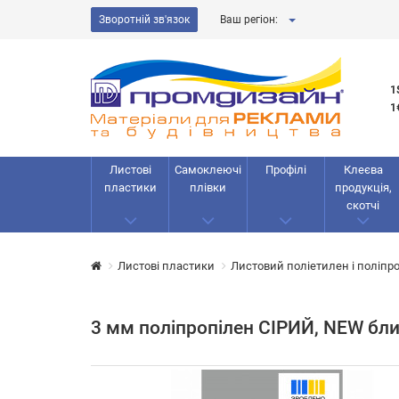
Зворотній зв'язок
Ваш регіон:
1
1
Листові
Самоклеючі
Профілі
Клеєва
пластики
плівки
продукція,
скотчі
Листові пластики
Листовий поліетилен і поліпр
3 мм поліпропілен СІРИЙ, NEW бл