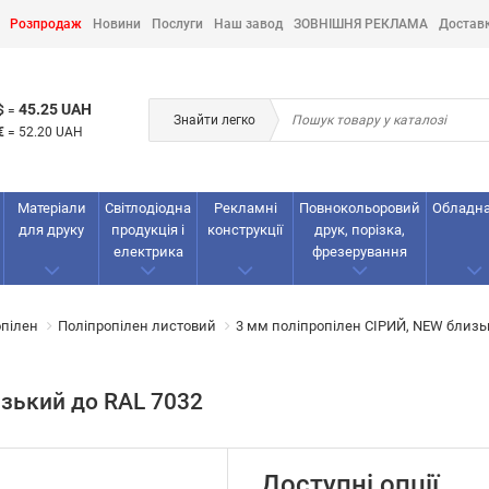
Розпродаж
Новини
Послуги
Наш завод
ЗОВНІШНЯ РЕКЛАМА
Достав
45.25 UAH
$
=
Знайти легко
€
=
52.20 UAH
Матеріали
Світлодіодна
Рекламнi
Повнокольоровий
Обладн
для друку
продукція і
конструкції
друк, порізка,
електрика
фрезерування
опілен
Поліпропілен листовий
3 мм поліпропілен СІРИЙ, NEW близь
изький до RAL 7032
Доступні опції