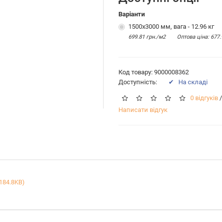
Варіанти
1500х3000 мм, вага - 12.96 кг
699.81 грн./м2
Оптова цiна: 677.
Код товару: 9000008362
Доступність:
✔ На складі
0 відгуків
/
Написати відгук
(184.8KB)