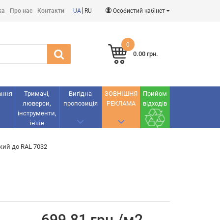
ка
Про нас
Контакти
UA
RU
Особистий кабінет
0
0.00 грн.
ання
Тримачі,
Вигідна
ЗОВНІШНЯ
Прийом
люверси,
пропозиція
РЕКЛАМА
відходів
інструменти,
інше
кий до RAL 7032
699.81 грн./м2