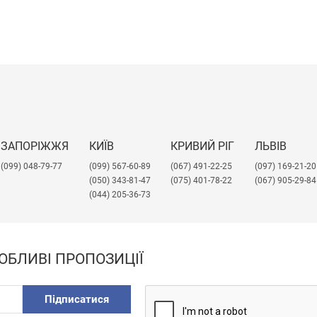
ЗАПОРІЖЖЯ
КИЇВ
КРИВИЙ РІГ
ЛЬВІВ
(099) 048-79-77
(099) 567-60-89
(067) 491-22-25
​(097) 169-21-20
(050) 343-81-47
(075) 401-78-22
(067) 905-29-84
(044) 205-36-73
ОБЛИВІ ПРОПОЗИЦІЇ
Підписатися