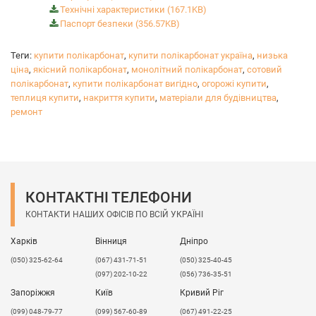
Технічні характеристики (167.1KB)
Паспорт безпеки (356.57KB)
Теги:
купити полікарбонат
,
купити полікарбонат україна
,
низька
ціна
,
якісний полікарбонат
,
монолітний полікарбонат
,
сотовий
полікарбонат
,
купити полікарбонат вигідно
,
огорожі купити
,
теплиця купити
,
накриття купити
,
матеріали для будівництва
,
ремонт
КОНТАКТНІ ТЕЛЕФОНИ
КОНТАКТИ НАШИХ ОФІСІВ ПО ВСІЙ УКРАЇНІ
Харків
Вінниця
Дніпро
(050) 325-62-64
(067) 431-71-51
(050) 325-40-45
(097) 202-10-22
(056) 736-35-51
Запоріжжя
Київ
Кривий Ріг
(099) 048-79-77
(099) 567-60-89
(067) 491-22-25