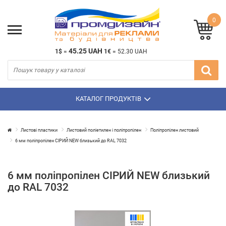
0
45.25 UAH
1$
=
1€
=
52.30 UAH
КАТАЛОГ ПРОДУКТІВ
Листові пластики
Листовий поліетилен і поліпропілен
Поліпропілен листовий
6 мм поліпропілен СІРИЙ NEW близький до RAL 7032
6 мм поліпропілен СІРИЙ NEW близький
до RAL 7032