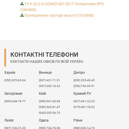
ТУ У 22.2-21203457-001:2017 Поліропілен (РР)
(184.8KB)
Поліпропілен паспорт якості (175.95KB)
КОНТАКТНІ ТЕЛЕФОНИ
КОНТАКТИ НАШИХ ОФІСІВ ПО ВСІЙ УКРАЇНІ
Харків
Вінниця
Дніпро
(050) 325-62-64
(067) 431-71-51
(050) 325-40-45
(097) 202-10-22
(056) 736-35-51
Запоріжжя
Київ
Кривий Ріг
(099) 048-79-77
(099) 567-60-89
(067) 491-22-25
(050) 343-81-47
(075) 401-78-22
(044) 205-36-73
Львів
Одеса
Рівне
​(097) 169-21-20
(050) 734-76-56
(098) 020-14-72