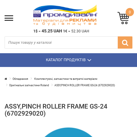
0
45.25 UAH
1$
=
1€
=
52.30 UAH
КАТАЛОГ ПРОДУКТІВ
Обладнання
Комплектуючі, запчастини та витратні матеріали
Оригінальні запчастини Roland
ASSY,PINCH ROLLER FRAME GS-24 (6702929020)
ASSY,PINCH ROLLER FRAME GS-24
(6702929020)