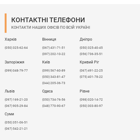
КОНТАКТНІ ТЕЛЕФОНИ
КОНТАКТИ НАШИХ ОФІСІВ ПО ВСІЙ УКРАЇНІ
Харків
Вінниця
Дніпро
(050) 325-62-64
(067) 431-71-51
(050) 325-40-45
(097) 202-10-22
(056) 736-35-51
Запоріжжя
Київ
Кривий Ріг
(099) 048-79-77
(099) 567-60-89
(067) 491-22-25
(050) 343-81-47
(075) 401-78-22
(044) 205-36-73
Львів
Одеса
Рівне
​(097) 169-21-20
(050) 734-76-56
(098) 020-14-72
(067) 905-29-84
(048) 770-90-67
(050) 303-80-97
Суми
(050) 351-06-51
(067) 542-21-21