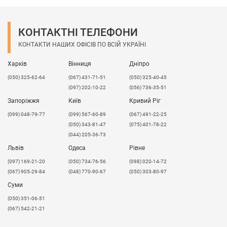
КОНТАКТНІ ТЕЛЕФОНИ
КОНТАКТИ НАШИХ ОФІСІВ ПО ВСІЙ УКРАЇНІ
Харків
Вінниця
Дніпро
(050) 325-62-64
(067) 431-71-51
(050) 325-40-45
(097) 202-10-22
(056) 736-35-51
Запоріжжя
Київ
Кривий Ріг
(099) 048-79-77
(099) 567-60-89
(067) 491-22-25
(050) 343-81-47
(075) 401-78-22
(044) 205-36-73
Львів
Одеса
Рівне
​(097) 169-21-20
(050) 734-76-56
(098) 020-14-72
(067) 905-29-84
(048) 770-90-67
(050) 303-80-97
Суми
(050) 351-06-51
(067) 542-21-21