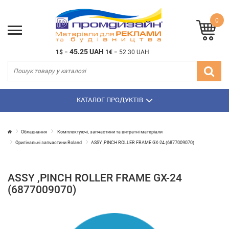
0
45.25 UAH
1$
=
1€
=
52.30 UAH
КАТАЛОГ ПРОДУКТІВ
Обладнання
Комплектуючі, запчастини та витратні матеріали
Оригінальні запчастини Roland
ASSY ,PINCH ROLLER FRAME GX-24 (6877009070)
ASSY ,PINCH ROLLER FRAME GX-24
(6877009070)