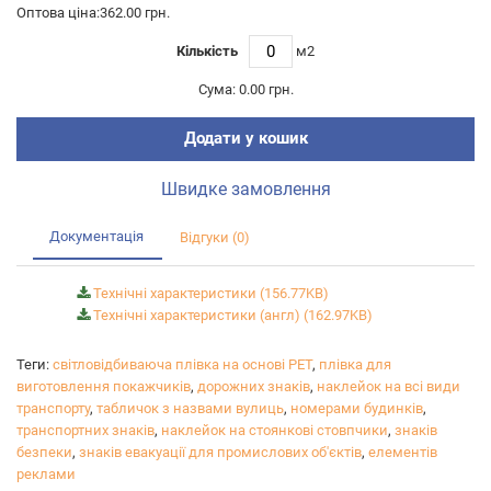
Оптова ціна:362.00 грн.
Кількість
м2
Сума:
0.00 грн.
Додати у кошик
Швидке замовлення
Документація
Відгуки (0)
Технічні характеристики (156.77KB)
Технічні характеристики (англ) (162.97KB)
Теги:
світловідбиваюча плівка на основі РЕТ
,
плівка для
виготовлення покажчиків
,
дорожних знаків
,
наклейок на всі види
транспорту
,
табличок з назвами вулиць
,
номерами будинків
,
транспортних знаків
,
наклейок на стоянкові стовпчики
,
знаків
безпеки
,
знаків евакуації для промислових об'єктів
,
елементів
реклами