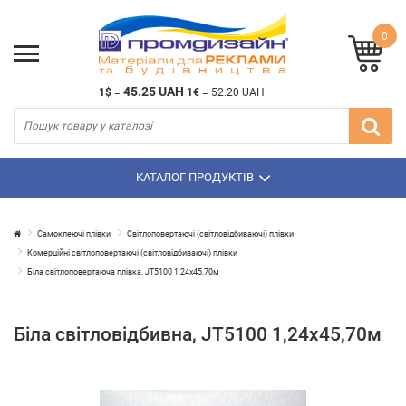
0
45.25 UAH
1$
=
1€
=
52.20 UAH
КАТАЛОГ ПРОДУКТІВ
Самоклеючі плівки
Світлоповертаючі (світловідбиваючі) плівки
Комерційні світлоповертаючі (світловідбиваючі) плівки
Біла світлоповертаюча плівка, JT5100 1,24х45,70м
Біла світловідбивна, JT5100 1,24х45,70м