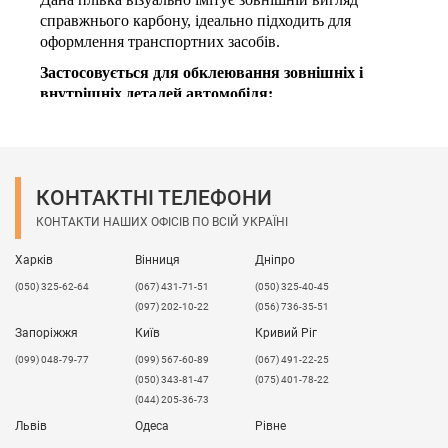
справжнього карбону, ідеально підходить для
оформлення транспортних засобів.
Застосовується для обклеювання зовнішніх і
внутрішніх деталей автомобіля:
дах;
капот;
двері;
дзеркала;
КОНТАКТНІ ТЕЛЕФОНИ
панелі салону.
КОНТАКТИ НАШИХ ОФІСІВ ПО ВСІЙ УКРАЇНІ
Плівка має прекрасну вологостійкість, а також
стійкість до УФ-випромінювання. Чудова адгезія і
Харків
Вінниця
Дніпро
гнучкість дозволяють наносити плівку на складні
(050) 325-62-64
(067) 431-71-51
(050) 325-40-45
поверхні.
(097) 202-10-22
(056) 736-35-51
Товщина
: 170 мкм
Запоріжжя
Київ
Кривий Ріг
Стандартні розміри рулону
: 1,37х50 м
(099) 048-79-77
(099) 567-60-89
(067) 491-22-25
(050) 343-81-47
(075) 401-78-22
(044) 205-36-73
Львів
Одеса
Рівне