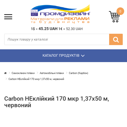
0
45.25 UAH
1$
=
1€
=
52.30 UAH
КАТАЛОГ ПРОДУКТІВ
Самоклеючі плівки
Автомобільні плівки
Carbon (Карбон)
Carbon НЕклійкий 170 мкр 1,37х50 м, червоний
Carbon НЕклійкий 170 мкр 1,37х50 м,
червоний