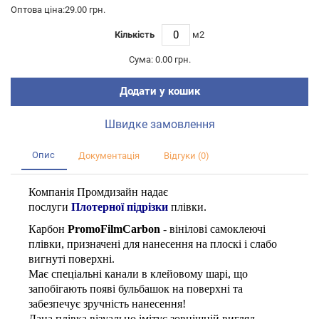
Оптова ціна:29.00 грн.
Кількість
м2
Сума:
0.00 грн.
Додати у кошик
Швидке замовлення
Опис
Документація
Відгуки (0)
Компанія Промдизайн надає
послуги
Плотерної підрізки
плівки.
Карбон
PromoFilmCarbon
- вінілові самоклеючі
плівки, призначені для нанесення на плоскі і слабо
вигнуті поверхні.
Має спеціальні канали в клейовому шарі, що
запобігають появі бульбашок на поверхні та
забезпечує зручність нанесення!
Дана плівка візуально імітує зовнішній вигляд