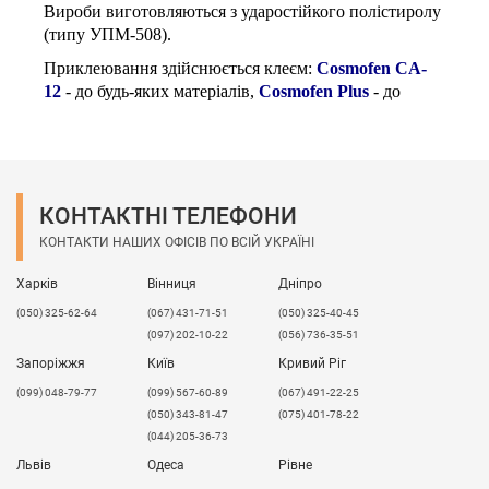
Вироби виготовляються з ударостійкого полістиролу
(типу УПМ-508).
Приклеювання здійснюється клеєм:
Cosmofen CA-
12
- до будь-яких матеріалів,
Cosmofen Plus
- до
ПВХ, полістиролу, ABS.
КОНТАКТНІ ТЕЛЕФОНИ
КОНТАКТИ НАШИХ ОФІСІВ ПО ВСІЙ УКРАЇНІ
Харків
Вінниця
Дніпро
(050) 325-62-64
(067) 431-71-51
(050) 325-40-45
(097) 202-10-22
(056) 736-35-51
Запоріжжя
Київ
Кривий Ріг
(099) 048-79-77
(099) 567-60-89
(067) 491-22-25
(050) 343-81-47
(075) 401-78-22
(044) 205-36-73
Львів
Одеса
Рівне