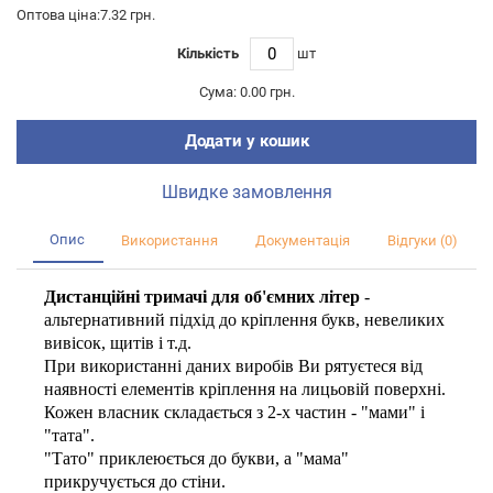
Оптова ціна:7.32 грн.
Кількість
шт
Сума:
0.00 грн.
Додати у кошик
Швидке замовлення
Опис
Використання
Документація
Відгуки (0)
Дистанційні тримачі для об'ємних літер
-
альтернативний підхід до кріплення букв, невеликих
вивісок, щитів і т.д.
При використанні даних виробів Ви рятуєтеся від
наявності елементів кріплення на лицьовій поверхні.
Кожен власник складається з 2-х частин - "мами" і
"тата".
"Тато" приклеюється до букви, а "мама"
прикручується до стіни.