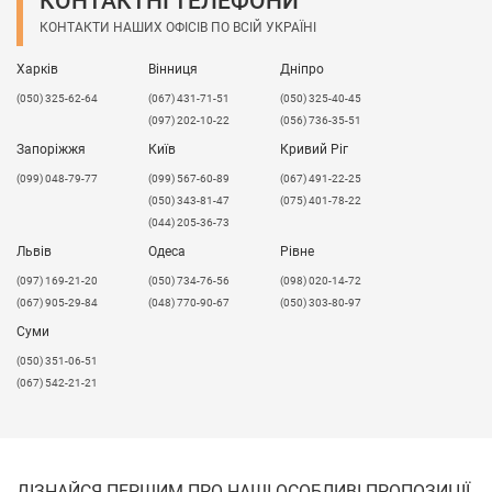
КОНТАКТНІ ТЕЛЕФОНИ
КОНТАКТИ НАШИХ ОФІСІВ ПО ВСІЙ УКРАЇНІ
Харків
Вінниця
Дніпро
(050) 325-62-64
(067) 431-71-51
(050) 325-40-45
(097) 202-10-22
(056) 736-35-51
Запоріжжя
Київ
Кривий Ріг
(099) 048-79-77
(099) 567-60-89
(067) 491-22-25
(050) 343-81-47
(075) 401-78-22
(044) 205-36-73
Львів
Одеса
Рівне
​(097) 169-21-20
(050) 734-76-56
(098) 020-14-72
(067) 905-29-84
(048) 770-90-67
(050) 303-80-97
Суми
(050) 351-06-51
(067) 542-21-21
ДІЗНАЙСЯ ПЕРШИМ ПРО НАШІ ОСОБЛИВІ ПРОПОЗИЦІЇ