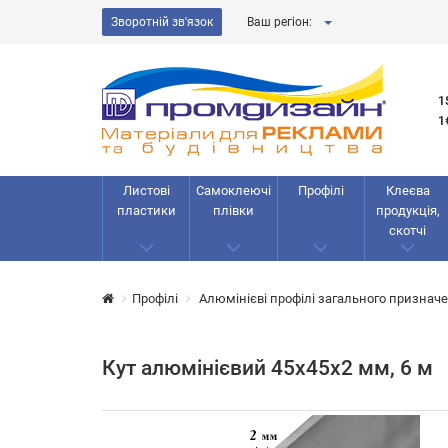
Зворотній зв'язок
Ваш регіон:
1
1
Листові
Самоклеючі
Профілі
Клеєва
пластики
плівки
продукція,
скотчі
Профілі
Алюмінієві профілі загального признач
Кут алюмінієвий 45х45х2 мм, 6 м