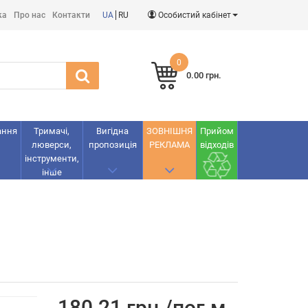
ка
Про нас
Контакти
UA
RU
Особистий кабінет
0
0.00 грн.
ання
Тримачі,
Вигідна
ЗОВНІШНЯ
Прийом
люверси,
пропозиція
РЕКЛАМА
відходів
інструменти,
інше
180.21 грн./пог.м