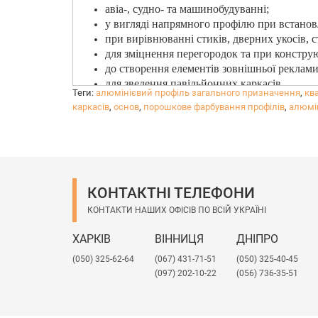
авіа-, судно- та машинобудуванні;
у вигляді напрямного профілю при встановл
при вирівнюванні стиків, дверних укосів, с
для зміцнення перегородок та при конструю
до створення елементів зовнішньої реклами
для зведення павільйонних каркасів.
Теги:
алюмінієвий профіль загального призначення
,
кв
каркасів
,
основ
,
порошкове фарбування профілів
,
алюмі
КОНТАКТНІ ТЕЛЕФОНИ
КОНТАКТИ НАШИХ ОФІСІВ ПО ВСІЙ УКРАЇНІ
ХАРКІВ
ВІННИЦЯ
ДНІПРО
(050) 325-62-64
(067) 431-71-51
(050) 325-40-45
(097) 202-10-22
(056) 736-35-51