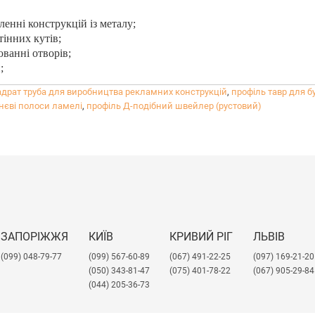
енні конструкцій із металу;
тінних кутів;
ванні отворів;
;
адрат труба для виробництва рекламних конструкцій
,
профіль тавр для б
нєві полоси ламелі
,
профіль Д-подібний швейлер (рустовий)
ЗАПОРІЖЖЯ
КИЇВ
КРИВИЙ РІГ
ЛЬВІВ
(099) 048-79-77
(099) 567-60-89
(067) 491-22-25
​(097) 169-21-20
(050) 343-81-47
(075) 401-78-22
(067) 905-29-84
(044) 205-36-73