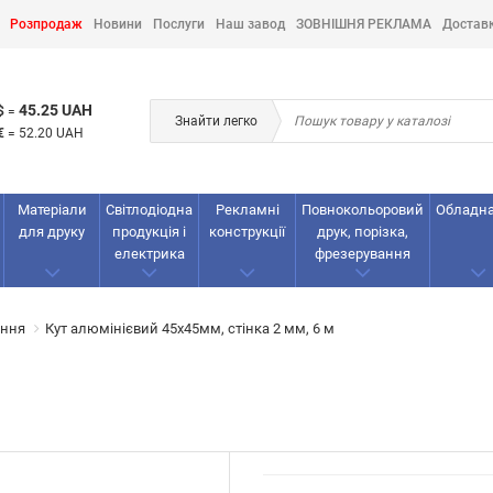
Розпродаж
Новини
Послуги
Наш завод
ЗОВНІШНЯ РЕКЛАМА
Достав
45.25 UAH
$
=
Знайти легко
€
=
52.20 UAH
Матеріали
Світлодіодна
Рекламнi
Повнокольоровий
Обладн
для друку
продукція і
конструкції
друк, порізка,
електрика
фрезерування
ення
Кут алюмінієвий 45х45мм, стінка 2 мм, 6 м