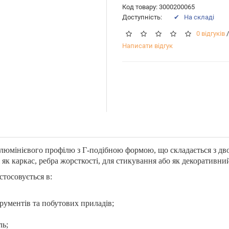
Код товару: 3000200065
Доступність:
✔ На складі
0 відгуків
/
Написати відгук
алюмінієвого профілю з Г-подібною формою, що складається з дво
 як каркас, ребра жорсткості, для стикування або як декоративни
стосовується в:
рументів та побутових приладів;
ль;