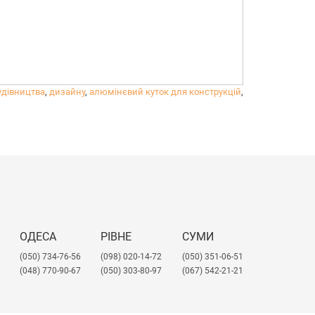
удівництва
,
дизайну
,
алюмінєвий куток для конструкцій
,
ОДЕСА
РІВНЕ
СУМИ
(050) 734-76-56
(098) 020-14-72
(050) 351-06-51
(048) 770-90-67
(050) 303-80-97
(067) 542-21-21