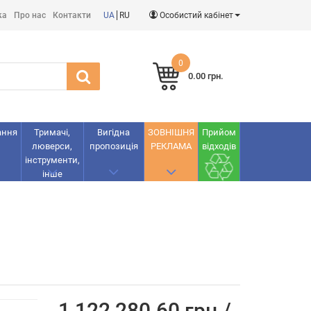
ка
Про нас
Контакти
UA
RU
Особистий кабінет
0
0.00 грн.
ання
Тримачі,
Вигідна
ЗОВНІШНЯ
Прийом
люверси,
пропозиція
РЕКЛАМА
відходів
інструменти,
інше
1 122 280.60 грн./