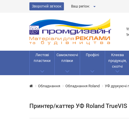
Зворотній зв'язок
Ваш регіон:
1
1
Листові
Самоклеючі
Профілі
Клеєва
пластики
плівки
продукція,
скотчі
Обладнання
Обладнання Roland
УФ друкуючі 
Принтер/каттер УФ Roland TrueVIS