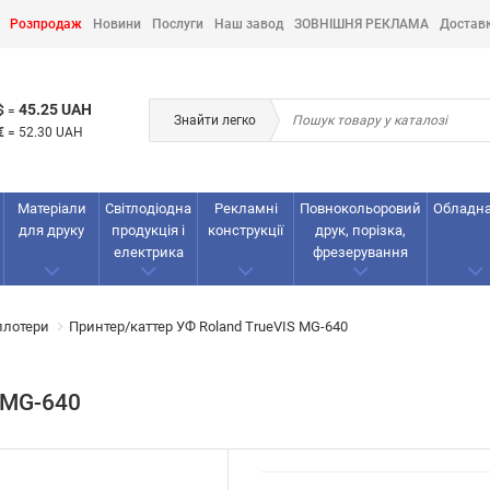
Розпродаж
Новини
Послуги
Наш завод
ЗОВНІШНЯ РЕКЛАМА
Достав
45.25 UAH
$
=
Знайти легко
€
=
52.30 UAH
Матеріали
Світлодіодна
Рекламнi
Повнокольоровий
Обладн
для друку
продукція і
конструкції
друк, порізка,
електрика
фрезерування
плотери
Принтер/каттер УФ Roland TrueVIS MG-640
 MG-640