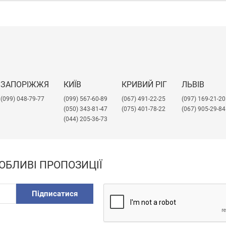
ЗАПОРІЖЖЯ
КИЇВ
КРИВИЙ РІГ
ЛЬВІВ
(099) 048-79-77
(099) 567-60-89
(067) 491-22-25
​(097) 169-21-20
(050) 343-81-47
(075) 401-78-22
(067) 905-29-84
(044) 205-36-73
ОБЛИВІ ПРОПОЗИЦІЇ
Підписатися