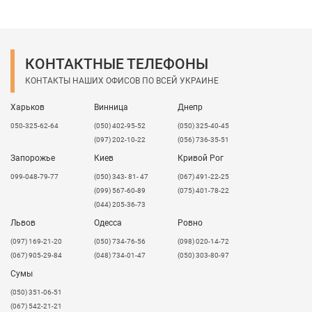
КОНТАКТНЫЕ ТЕЛЕФОНЫ
КОНТАКТЫ НАШИХ ОФИСОВ ПО ВСЕЙ УКРАИНЕ
Харьков
Винница
Днепр
050-325-62-64
(050) 402-95-52
(050) 325-40-45
(097) 202-10-22
(056) 736-35-51
Запорожье
Киев
Кривой Рог
099-048-79-77
(050) 343- 81- 47
(067) 491-22-25
(099) 567-60-89
(075) 401-78-22
(044) 205-36-73
Львов
Одесса
Ровно
​(097) 169-21-20
(050) 734-76-56
(098) 020-14-72
(067) 905-29-84
(048) 734-01-47
(050) 303-80-97
Сумы
(050) 351-06-51
(067) 542-21-21