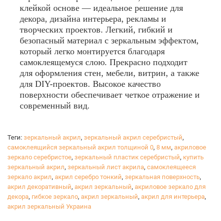
клейкой основе — идеальное решение для
декора, дизайна интерьера, рекламы и
творческих проектов. Легкий, гибкий и
безопасный материал с зеркальным эффектом,
который легко монтируется благодаря
самоклеящемуся слою. Прекрасно подходит
для оформления стен, мебели, витрин, а также
для DIY-проектов. Высокое качество
поверхности обеспечивает четкое отражение и
современный вид.
Теги:
зеркальный акрил
,
зеркальный акрил серебристый
,
самоклеящийся зеркальный акрил толщиной 0
,
8 мм
,
акриловое
зеркало серебристое
,
зеркальный пластик серебристый
,
купить
зеркальный акрил
,
зеркальный лист акрила
,
самоклеящееся
зеркало акрил
,
акрил серебро тонкий
,
зеркальная поверхность
,
акрил декоративный
,
акрил зеркальный
,
акриловое зеркало для
декора
,
гибкое зеркало
,
акрил зеркальный
,
акрил для интерьера
,
акрил зеркальный Украина