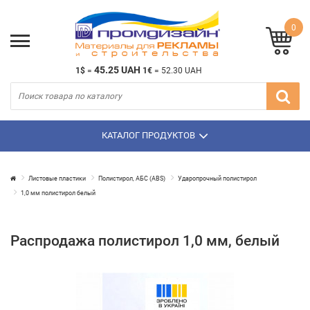
0
45.25 UAH
1$
=
1€
=
52.30 UAH
КАТАЛОГ ПРОДУКТОВ
Листовые пластики
Полистирол, АБС (ABS)
Ударопрочный полистирол
1,0 мм полистирол белый
Распродажа полистирол 1,0 мм, белый