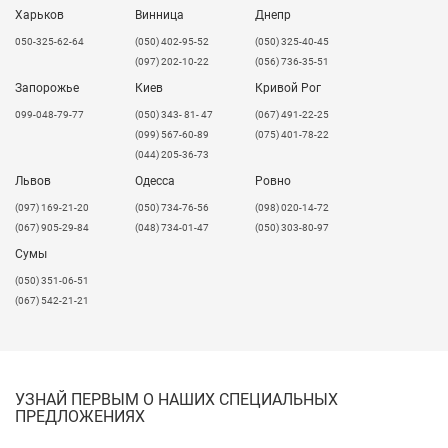
Харьков
Винница
Днепр
050-325-62-64
(050) 402-95-52
(050) 325-40-45
(097) 202-10-22
(056) 736-35-51
Запорожье
Киев
Кривой Рог
099-048-79-77
(050) 343- 81- 47
(067) 491-22-25
(099) 567-60-89
(075) 401-78-22
(044) 205-36-73
Львов
Одесса
Ровно
​(097) 169-21-20
(050) 734-76-56
(098) 020-14-72
(067) 905-29-84
(048) 734-01-47
(050) 303-80-97
Сумы
(050) 351-06-51
(067) 542-21-21
УЗНАЙ ПЕРВЫМ О НАШИХ СПЕЦИАЛЬНЫХ
ПРЕДЛОЖЕНИЯХ