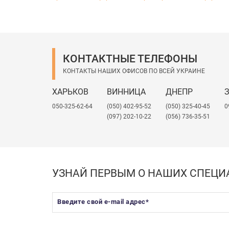
высокая устойчивость к растворам 
ровная блестящая поверхность. Име
Основные
недостатки
АБС пластика:
невысокая устойчивость к ультраф
КОНТАКТНЫЕ ТЕЛЕФОНЫ
растворимость в бензоле, ацетоне, 
КОНТАКТЫ НАШИХ ОФИСОВ ПО ВСЕЙ УКРАИНЕ
невысокая устойчивость к атмосфе
невысокие электроизоляционные сво
ХАРЬКОВ
ВИННИЦА
ДНЕПР
Промдизайн - единственный в Укра
050-325-62-64
(050) 402-95-52
(050) 325-40-45
0
В зависимости от пожеланий клиента 
(097) 202-10-22
(056) 736-35-51
• размером 2050*3050мм и 1000*2
• толщиной от 0,8 мм до 6 мм;
• белым, серым и черным цветом (др
• с гладкой поверхностью и 5 вида
УЗНАЙ ПЕРВЫМ О НАШИХ СПЕЦ
Введите свой e-mail адрес
*