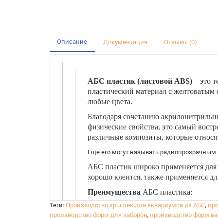
Описание
Документация
Отзывы (0)
АБС пластик
(листовой ABS)
– это т
пластический материал с желтоватым 
любые цвета.
Благодаря сочетанию акрилонитрильны
физические свойства, это самый вост
различные композиты, которые относя
Еще его могут называть радиопрозрачным
АБС пластик широко применяется для 
хорошо клеится, также применяется дл
Преимущества
АБС пластика:
Теги:
Производство крышек для аквариумов из АБС
,
про
высокая стабильность размеров;
производство форм для заборов
,
производство форм ва
устойчивость к щелочам;