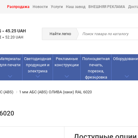
Распродажа
Новости
Услуги
Наш завод
ВНЕШНЯЯ РЕКЛАМА
Дост
45.25 UAH
$
=
Найти легко
€
=
52.20 UAH
Материалы
Светодиодная
Рекламные
Полноцветная
Оборудовани
для печати
продукция и
конструкции
печать,
электрика
порезка,
фрезеровка
С (ABS)
1 мм АБС (ABS) ОЛИВА (хаки) RAL 6020
 6020
Доступные опции