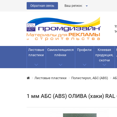
Обратная связь
Ваш регион:
1
1
Листовые
Самоклеящиеся
Профили
Клеевая
пластики
плёнки
продукция,
скотчи
Листовые пластики
Полистирол, АБС (ABS)
АБ
1 мм АБС (ABS) ОЛИВА (хаки) RAL