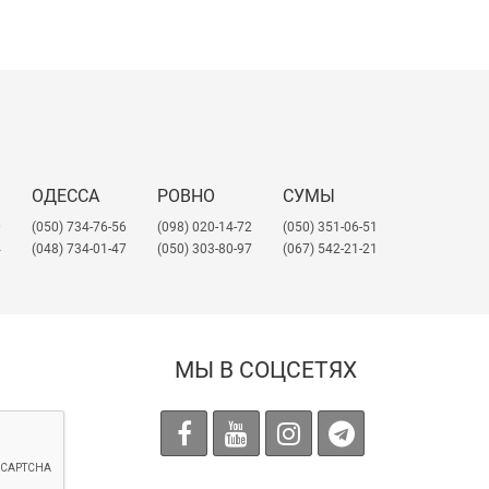
ска, а также матовые.
ОДЕССА
РОВНО
СУМЫ
0
(050) 734-76-56
(098) 020-14-72
(050) 351-06-51
мого размера, цвета, поверхности
:
4
(048) 734-01-47
(050) 303-80-97
(067) 542-21-21
МЫ В СОЦСЕТЯХ