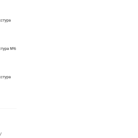
кстура
стура №6
кстура
/