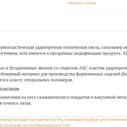
Написать отзыв
ермопластическая ударопрочная техническая смола, сополимер а
оттенком, хотя имеются и прозрачные модификации продукта. А
х и бутадиеновых звеньев со стиролом АБС пластик ударопроче
ребованный материал для производства формованных изделий.На
тся к классу специальных полимеров.
 пластиком.
нанесения на него гальванического покрытия и вакуумной метал
я точного литья.
изводство форм тротуарной плитки
,
производство форм для памятнико
з
,
производство противоусадочных плит