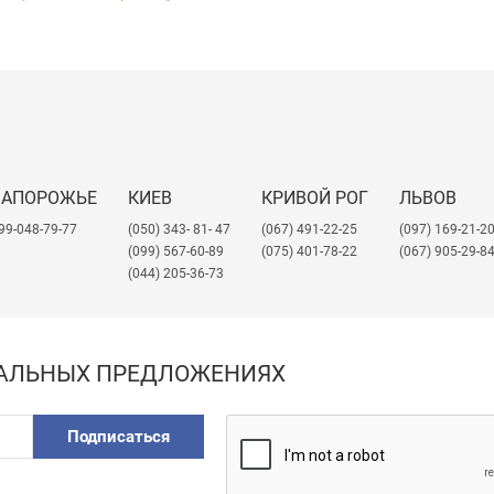
кислот и неорганических солей;
ются марки как с пониженным, так и с повышенным уровнем бле
иолетовому излучению;
эфире, анизоле, анилине, этилхлориде и этиленхлориде;
рным воздействиям;
йства (в отличие от полистирола).
ЗАПОРОЖЬЕ
КИЕВ
КРИВОЙ РОГ
ЛЬВОВ
ине производитель АБС шириной до 2050мм.
99-048-79-77
(050) 343- 81- 47
(067) 491-22-25
​(097) 169-21-2
компания Промдизайн может выпустить под заказ листы необходи
(099) 567-60-89
(075) 401-78-22
(067) 905-29-8
050мм;
(044) 205-36-73
угие под заказ);
ми тиснений.
ИАЛЬНЫХ ПРЕДЛОЖЕНИЯХ
Подписаться