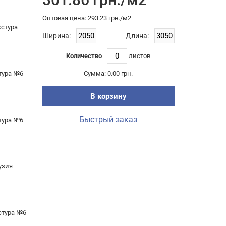
Оптовая цена: 293.23 грн./м2
кстура
Ширина:
Длина:
Количество
листов
стура №6
Сумма:
0.00 грн.
В корзину
Быстрый заказ
стура №6
узия
стура №6