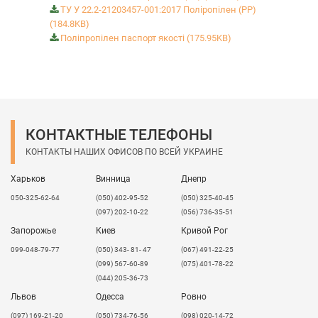
ТУ У 22.2-21203457-001:2017 Поліропілен (РР)
(184.8KB)
Поліпропілен паспорт якості (175.95KB)
КОНТАКТНЫЕ ТЕЛЕФОНЫ
КОНТАКТЫ НАШИХ ОФИСОВ ПО ВСЕЙ УКРАИНЕ
Харьков
Винница
Днепр
050-325-62-64
(050) 402-95-52
(050) 325-40-45
(097) 202-10-22
(056) 736-35-51
Запорожье
Киев
Кривой Рог
099-048-79-77
(050) 343- 81- 47
(067) 491-22-25
(099) 567-60-89
(075) 401-78-22
(044) 205-36-73
Львов
Одесса
Ровно
​(097) 169-21-20
(050) 734-76-56
(098) 020-14-72