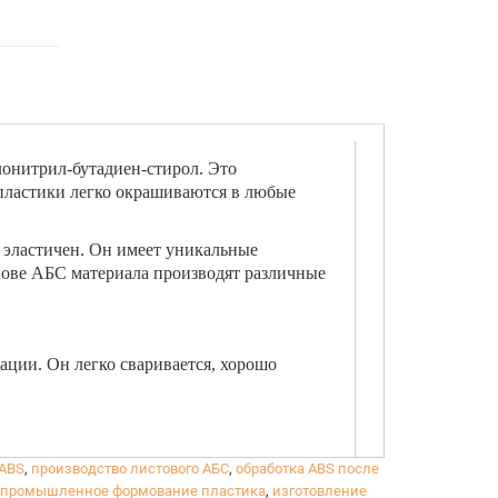
лонитрил-бутадиен-стирол. Это
пластики легко окрашиваются в любые
 эластичен. Он имеет уникальные
нове АБС материала производят различные
ации. Он легко сваривается, хорошо
 ABS
,
производство листового АБС
,
обработка ABS после
промышленное формование пластика
,
изготовление