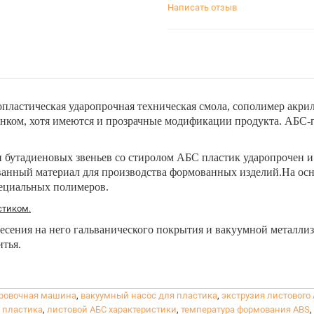
Написать отзыв
опластическая ударопрочная техническая смола, сополимер акри
енком, хотя имеются и прозрачные модификации продукта. АБС-
 бутадиеновых звеньев со стиролом АБС пластик ударопрочен и
ованный материал для производства формованных изделий.На ос
пециальных полимеров.
стиком.
сения на него гальванического покрытия и вакуумной металлиз
итья.
ровочная машина
,
вакуумный насос для пластика
,
экструзия листового
 пластика
,
листовой АБС характеристики
,
температура формования ABS
,