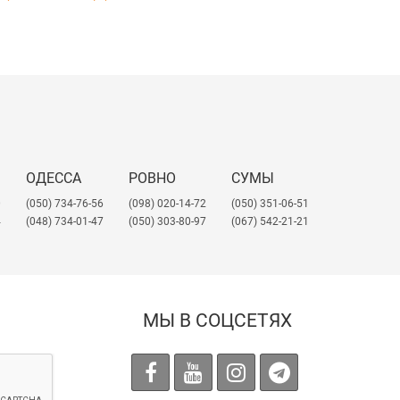
 а также матовые.
ОДЕССА
РОВНО
СУМЫ
о размера, цвета, поверхности
:
0
(050) 734-76-56
(098) 020-14-72
(050) 351-06-51
4
(048) 734-01-47
(050) 303-80-97
(067) 542-21-21
МЫ В СОЦСЕТЯХ