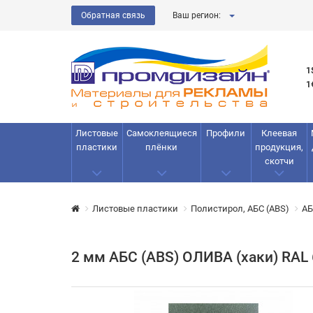
Обратная связь
Ваш регион:
1
1
Листовые
Самоклеящиеся
Профили
Клеевая
пластики
плёнки
продукция,
скотчи
Листовые пластики
Полистирол, АБС (ABS)
АБ
2 мм АБС (ABS) ОЛИВА (хаки) RAL