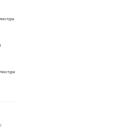
текстура
Н
текстура
/