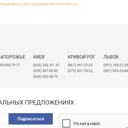
от и неорганических солей;
борудование для производства пластмассы
я марки как с пониженным, так и с повышенным уровнем блеска,
товому излучению;
ре, анизоле, анилине, этилхлориде и этиленхлориде;
м воздействиям;
ва (в отличие от полистирола).
производитель АБС шириной до 2050мм.
ЗАПОРОЖЬЕ
КИЕВ
КРИВОЙ РОГ
ЛЬВОВ
ания Промдизайн может выпустить под заказ листы необходимог
99-048-79-77
(050) 343- 81- 47
(067) 491-22-25
​(097) 169-21-2
мм;
(099) 567-60-89
(075) 401-78-22
(067) 905-29-8
(044) 205-36-73
е под заказ);
тиснений.
ИАЛЬНЫХ ПРЕДЛОЖЕНИЯХ
Подписаться