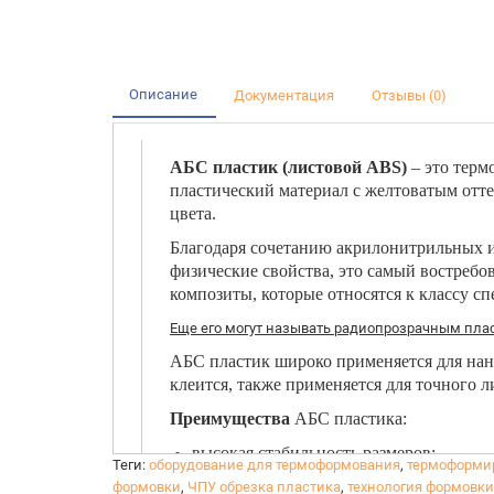
Описание
Документация
Отзывы (0)
АБС пластик
(листовой ABS)
– это терм
пластический материал с желтоватым отт
цвета.
Благодаря сочетанию акрилонитрильных и
физические свойства, это самый востреб
композиты, которые относятся к классу с
Еще его могут называть радиопрозрачным пла
АБС пластик широко применяется для нане
клеится, также применяется для точного л
Преимущества
АБС пластика:
высокая стабильность размеров;
Теги:
оборудование для термоформования
,
термоформи
устойчивость к щелочам;
формовки
,
ЧПУ обрезка пластика
,
технология формовки