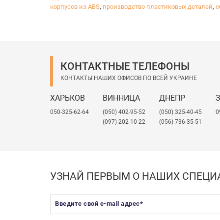
высокая устойчивость к растворам кисл
корпусов из ABS
,
производство пластиковых деталей
,
о
ровная блестящая поверхность. Имеютс
Основные
недостатки
АБС пластика:
невысокая устойчивость к ультрафиоле
растворимость в бензоле, ацетоне, эфи
невысокая устойчивость к атмосферны
КОНТАКТНЫЕ ТЕЛЕФОНЫ
невысокие электроизоляционные свойст
КОНТАКТЫ НАШИХ ОФИСОВ ПО ВСЕЙ УКРАИНЕ
Промдизайн - единственный в Украине 
ХАРЬКОВ
ВИННИЦА
ДНЕПР
В зависимости от пожеланий клиента комп
050-325-62-64
(050) 402-95-52
(050) 325-40-45
0
• размером 2050*3050мм и 1000*2050
(097) 202-10-22
(056) 736-35-51
• толщиной от 0,8 мм до 6 мм;
• белым, серым и черным цветом (други
• с гладкой поверхностью и 5 видами 
УЗНАЙ ПЕРВЫМ О НАШИХ СПЕЦ
Введите свой e-mail адрес
*