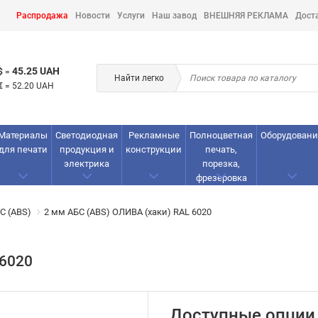
Распродажа
Новости
Услуги
Наш завод
ВНЕШНЯЯ РЕКЛАМА
Дост
45.25 UAH
$
=
Найти легко
€
=
52.20 UAH
Материалы
Светодиодная
Рекламные
Полноцветная
Оборудовани
для печати
продукция и
конструкции
печать,
электрика
порезка,
фрезеровка
С (ABS)
2 мм АБС (ABS) ОЛИВА (хаки) RAL 6020
 6020
Доступные опции