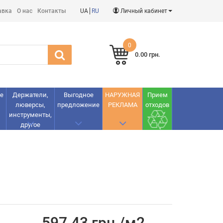
авка
О нас
Контакты
UA
RU
Личный кабинет
0
0.00 грн.
е
Держатели,
Выгодное
НАРУЖНАЯ
Прием
люверсы,
предложение
РЕКЛАМА
отходов
инструменты,
другое
597.43 грн./м2