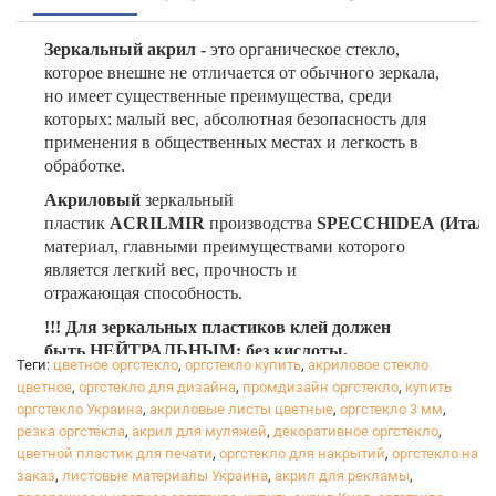
Зеркальный акрил -
это органическое стекло,
которое внешне не отличается от обычного зеркала,
но имеет существенные преимущества, среди
которых: малый вес, абсолютная безопасность для
применения в общественных местах и легкость в
обработке.
Акриловый
зеркальный
пластик
ACRILMIR
производства
SPECCHIDEA
(Итали
материал, главными преимуществами которого
является легкий вес, прочность и
отражающая способность.
!!! Для зеркальных пластиков клей должен
быть НЕЙТРАЛЬНЫМ: без кислоты,
Теги:
цветное оргстекло
,
оргстекло купить
,
акриловое стекло
алкалина (щелочи) и воды, иначе задний слой
цветное
,
оргстекло для дизайна
,
промдизайн оргстекло
,
купить
разрушится.
Если склеиваите зеркальные пластики
оргстекло Украина
,
акриловые листы цветные
,
оргстекло 3 мм
,
- для начала протестируйте клей (скотч) на
резка оргстекла
,
акрил для муляжей
,
декоративное оргстекло
,
маленькой площади. Так как
цветной пластик для печати
,
оргстекло для накрытий
,
оргстекло на
зеркальное покрытие может вести себе по-разному
заказ
,
листовые материалы Украина
,
акрил для рекламы
,
с разными видами клеев.