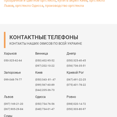
прозрачное и цветное оргстекло
,
купить акрил Киев
,
оргстекло
Львов
,
оргстекло Одесса
,
производство оргстекла
Зеркальное оргстекло прекрасно сочетает в себе
возможность применения как внутри, так и
снаружи помещения.
Обращаем особое внимание
на то, что данный
материал очень хрупок и при малейшей деформации
КОНТАКТНЫЕ ТЕЛЕФОНЫ
может быть скол. Мы упаковываем листы в картон,
но иногда при транспортировке может отколоться
КОНТАКТЫ НАШИХ ОФИСОВ ПО ВСЕЙ УКРАИНЕ
уголок (если где-то ударили лист). Если вам нужно
целый лист со всеми уголками, обязательно перед
Харьков
Винница
Днепр
отправкой предупредите, в таком случае отправка
050-325-62-64
(050) 402-95-52
(050) 325-40-45
будет осуществляться в обрешетке от Новой почты.
(097) 202-10-22
(056) 736-35-51
Стоимость упаковки за счёт клиента.
Запорожье
Киев
Кривой Рог
099-048-79-77
(050) 343- 81- 47
(067) 491-22-25
(099) 567-60-89
(075) 401-78-22
(044) 205-36-73
Львов
Одесса
Ровно
​(097) 169-21-20
(050) 734-76-56
(098) 020-14-72
(067) 905-29-84
(048) 734-01-47
(050) 303-80-97
Сумы