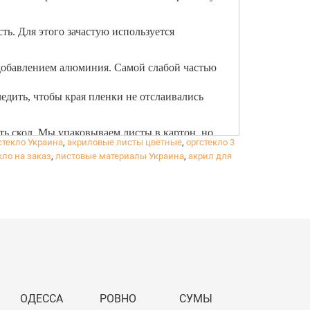
ь. Для этого зачастую используется
 добавлением алюминия. Самой слабой частью
едить, чтобы края пленки не отслаивались
ь скол. Мы упаковываем листы в картон, но
стекло Украина
,
акриловые листы цветные
,
оргстекло 3
со всеми уголками, обязательно перед
кло на заказ
,
листовые материалы Украина
,
акрил для
ь упаковки за счёт клиента.
ОДЕССА
РОВНО
СУМЫ