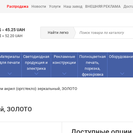
Распродажа
Новости
Услуги
Наш завод
ВНЕШНЯЯ РЕКЛАМА
Дост
45.25 UAH
$
=
Найти легко
€
=
52.20 UAH
Материалы
Светодиодная
Рекламные
Полноцветная
Оборудовани
для печати
продукция и
конструкции
печать,
электрика
порезка,
фрезеровка
мм акрил (оргстекло) зеркальный, ЗОЛОТО
ый, ЗОЛОТО
Доступные опции