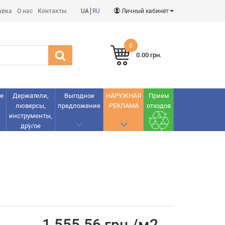
авка
О нас
Контакты
UA
RU
Личный кабинет
0
0.00 грн.
е
Держатели,
Выгодное
НАРУЖНАЯ
Прием
люверсы,
предложение
РЕКЛАМА
отходов
инструменты,
другое
1 555.56 грн./м2