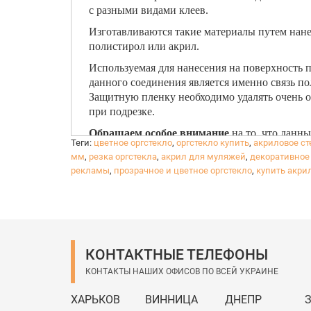
с разными видами клеев.
Изготавливаются такие материалы путем нане
полистирол или акрил.
Используемая для нанесения на поверхность 
данного соединения является именно связь п
Защитную пленку необходимо удалять очень ос
при подрезке.
Обращаем особое внимание
на то, что данн
Теги:
цветное оргстекло
,
оргстекло купить
,
акриловое ст
иногда при транспортировке может отколоться
мм
,
резка оргстекла
,
акрил для муляжей
,
декоративное
отправкой предупредите, в таком случае отпр
рекламы
,
прозрачное и цветное оргстекло
,
купить акри
КОНТАКТНЫЕ ТЕЛЕФОНЫ
КОНТАКТЫ НАШИХ ОФИСОВ ПО ВСЕЙ УКРАИНЕ
ХАРЬКОВ
ВИННИЦА
ДНЕПР