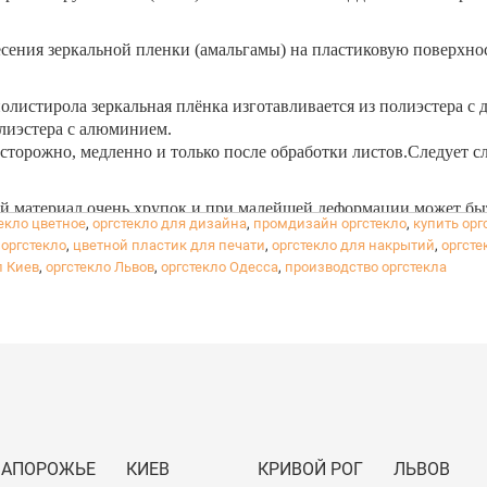
сения зеркальной пленки (амальгамы) на пластиковую поверхност
полистирола зеркальная плёнка изготавливается из полиэстера с
олиэстера с алюминием.
торожно, медленно и только после обработки листов.Следует сл
ый материал очень хрупок и при малейшей деформации может быт
екло цветное
,
оргстекло для дизайна
,
промдизайн оргстекло
,
купить орг
 уголок (если где-то ударили лист). Если вам нужно целый лист 
 оргстекло
,
цветной пластик для печати
,
оргстекло для накрытий
,
оргсте
авка будет осуществляться в обрешетке от Новой почты. Стоимост
л Киев
,
оргстекло Львов
,
оргстекло Одесса
,
производство оргстекла
ЗАПОРОЖЬЕ
КИЕВ
КРИВОЙ РОГ
ЛЬВОВ