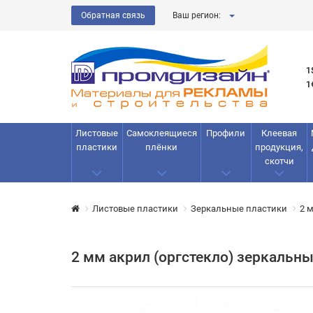
Обратная связь
Ваш регион:
1
1
Листовые
Самоклеящиеся
Профили
Клеевая
пластики
плёнки
продукция,
скотчи
Листовые пластики
Зеркальные пластики
2 
2 мм акрил (оргстекло) зеркальн