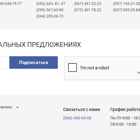
99-048-79-77
(050) 343- 81- 47
(067) 491-22-25
​(097) 169-21-2
(099) 567-60-89
(075) 401-78-22
(067) 905-29-8
(044) 205-36-73
ИАЛЬНЫХ ПРЕДЛОЖЕНИЯХ
Подписаться
регион:
Связаться с нами
График работ
(066) 040-03-68
Пн-Пт:9:00 - 18:
Сб:9:00 - 15:00