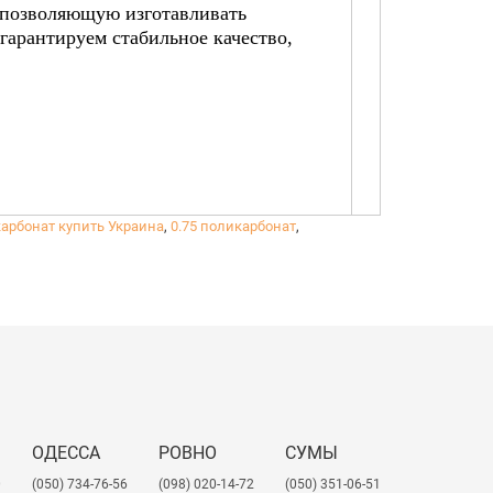
 позволяющую изготавливать
арантируем стабильное качество,
арбонат купить Украина
,
0.75 поликарбонат
,
 шумозащитных ограждений,
биваемые решения, что делает его
ОДЕССА
РОВНО
СУМЫ
0
(050) 734-76-56
(098) 020-14-72
(050) 351-06-51