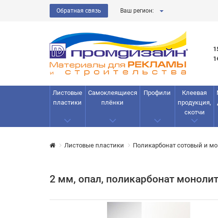
Обратная связь
Ваш регион:
1
1
Листовые
Самоклеящиеся
Профили
Клеевая
пластики
плёнки
продукция,
скотчи
Листовые пластики
Поликарбонат сотовый и м
2 мм, опал, поликарбонат моноли