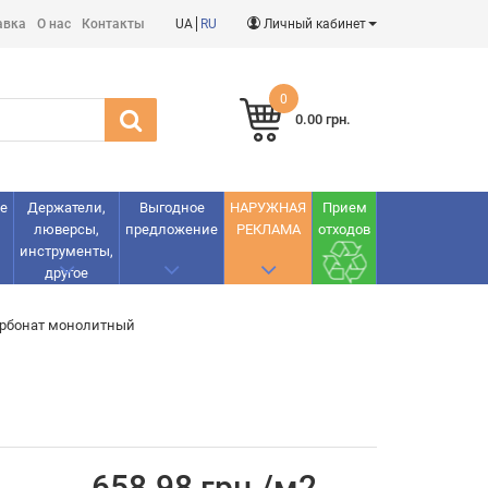
авка
О нас
Контакты
UA
RU
Личный кабинет
0
0.00 грн.
е
Держатели,
Выгодное
НАРУЖНАЯ
Прием
люверсы,
предложение
РЕКЛАМА
отходов
инструменты,
другое
арбонат монолитный
658.98 грн./м2