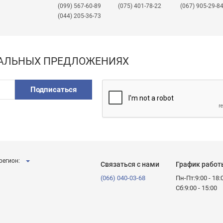
(099) 567-60-89
(075) 401-78-22
(067) 905-29-8
 и цвета
(044) 205-36-73
и криволинейной)
ИАЛЬНЫХ ПРЕДЛОЖЕНИЯХ
 с розничными клиентами, обеспечивая высокий уровень
Подписаться
 поликарбонат в Украине
- выбирайте «Промдизайн». Э
одителя.
регион:
Связаться с нами
График работ
(066) 040-03-68
Пн-Пт:9:00 - 18:
Сб:9:00 - 15:00