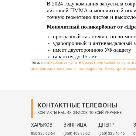
В 2024 году компания запустила со
листовой ПММА и монолитный поликар
точную геометрию листов и высокую
Монолитный поликарбонат от «Про
прозрачный как стекло, но во мног
ударопрочный и антивандальный 
имеет двустороннюю УФ-защиту
гарантия до 15 лет
Теги:
поликарбонат купить Сумы
устойчивость к температурам и п
,
поликарбонат купить 
антивандальное стекло
,
поликарбонат 3 мм
,
противоуд
отличная шумоизоляция
Материал широко используется для
навесов, козырьков, защитных экран
спортивных площадок, арок и пром
КОНТАКТНЫЕ ТЕЛЕФОНЫ
Монолитный поликарбонат
может з
универсальным материалом для строи
КОНТАКТЫ НАШИХ ОФИСОВ ПО ВСЕЙ УКРАИНЕ
Наши преимущества:
ХАРЬКОВ
ВИННИЦА
ДНЕПР
собственное производство в Украи
050-325-62-64
(050) 402-95-52
(050) 325-40-45
0