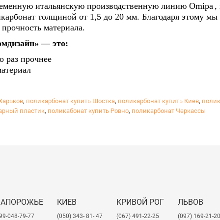
временную итальянскую производственную линию
Omipa
,
бонат толщиной от 1,5 до 20 мм. Благодаря этому мы г
 прочность материала.
мдизайн» — это:
о раз прочнее
материал
огодным условиям
Харьков
,
поликарбонат купить Шостка
,
поликарбонат купить Киев
,
полик
арный пластик
,
поликабонат купить Ровно
,
поликарбонат Черкассы
:
ов, рекламных конструкций, транспортного остекления,
ышленных решений.
аменять стекло, включая ударопрочные и даже пуленепро
тельства и производства.
ЗАПОРОЖЬЕ
КИЕВ
КРИВОЙ РОГ
ЛЬВОВ
не
99-048-79-77
(050) 343- 81- 47
(067) 491-22-25
​(097) 169-21-2