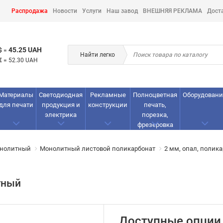
Распродажа
Новости
Услуги
Наш завод
ВНЕШНЯЯ РЕКЛАМА
Дост
45.25 UAH
$
=
Найти легко
€
=
52.30 UAH
Материалы
Светодиодная
Рекламные
Полноцветная
Оборудовани
для печати
продукция и
конструкции
печать,
электрика
порезка,
фрезеровка
онолитный
Монолитный листовой поликарбонат
2 мм, опал, полик
тный
Доступные опции