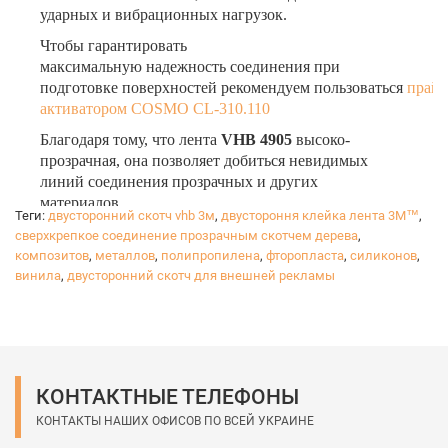
ударных и вибрационных нагрузок.
Чтобы гарантировать
максимальную надежность соединения при
подготовке поверхностей рекомендуем пользоваться
прайм
активатором COSMO CL-310.110
Благодаря тому, что лента
VHB 4905
высоко-
прозрачная, она позволяет добиться невидимых
линий соединения прозрачных и других
материалов.
Теги:
двусторонний скотч vhb 3м
,
двустороння клейка лента 3М™
,
Если для монтажа использован двусторонний скотч
сверхкрепкое соединение прозрачным скотчем дерева
,
VHB (Very High Bond - очень сильное склеивание)
,
композитов
,
металлов
,
полипропилена
,
фторопласта
,
силиконов
,
то можно быть уверенным в том, что такое
винила
,
двусторонний скотч для внешней рекламы
соединение прослужит долго.
19 мм – выгодный размер!
Продажа только целыми рулонами!
КОНТАКТНЫЕ ТЕЛЕФОНЫ
КОНТАКТЫ НАШИХ ОФИСОВ ПО ВСЕЙ УКРАИНЕ