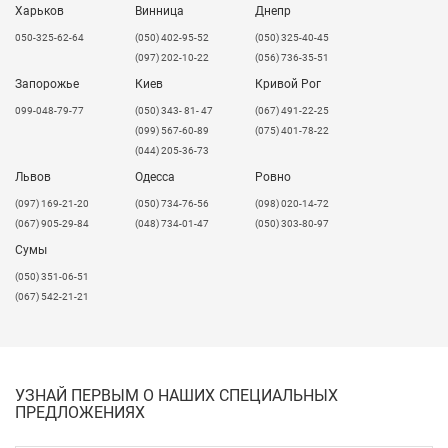
Харьков
Винница
Днепр
050-325-62-64
(050) 402-95-52
(050) 325-40-45
(097) 202-10-22
(056) 736-35-51
Запорожье
Киев
Кривой Рог
099-048-79-77
(050) 343- 81- 47
(067) 491-22-25
(099) 567-60-89
(075) 401-78-22
(044) 205-36-73
Львов
Одесса
Ровно
​(097) 169-21-20
(050) 734-76-56
(098) 020-14-72
(067) 905-29-84
(048) 734-01-47
(050) 303-80-97
Сумы
(050) 351-06-51
(067) 542-21-21
УЗНАЙ ПЕРВЫМ О НАШИХ СПЕЦИАЛЬНЫХ
ПРЕДЛОЖЕНИЯХ