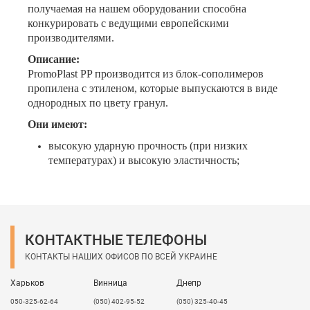
получаемая на нашем оборудовании способна
конкурировать с ведущими европейскими
производителями.
Описание:
PromoPlast PP производится из блок-сополимеров
пропилена с этиленом, которые выпускаются в виде
однородных по цвету гранул.
Они имеют:
высокую ударную прочность (при низких
температурах) и высокую эластичность;
повышенную долговременную термическую
стабильность;
стойкость к термоокислительному разрушению
во время производства и переработке
полипропилена, а также при эксплуатации
КОНТАКТНЫЕ ТЕЛЕФОНЫ
изделий из него.
КОНТАКТЫ НАШИХ ОФИСОВ ПО ВСЕЙ УКРАИНЕ
В зависимости от пожеланий клиента завод может
выпустить листы PromoPlast PP под заказ.
Харьков
Винница
Днепр
050-325-62-64
(050) 402-95-52
(050) 325-40-45
На выбор клиента: размер, цвет, наличие УФ-