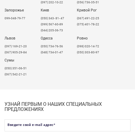
(097) 202-10-22
(056) 736-35-51
стабилизатора, функциональные добавки и т.д.
Запорожье
Киев
Кривой Рог
Минимальный заказ от 3-х тонн.
099-048-79-77
(050) 343- 81- 47
(067) 491-22-25
В процессе производства соблюдается контроль
(099) 567-60-89
(075) 401-78-22
качества и производятся собственные испытания
(044) 205-36-73
продукции. PromoPlast PP имеет все необходимые
Львов
Одесса
Ровно
сертификаты: ТУ, санитарно-эпидемиологические
​(097) 169-21-20
(050) 734-76-56
(098) 020-14-72
заключения на продукцию и ТУ.
(067) 905-29-84
(048) 734-01-47
(050) 303-80-97
Сумы
(050) 351-06-51
(067) 542-21-21
УЗНАЙ ПЕРВЫМ О НАШИХ СПЕЦИАЛЬНЫХ
ПРЕДЛОЖЕНИЯХ
Введите свой e-mail адрес
*