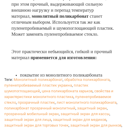
при этом прочный, выдерживающий сильную
внешнюю нагрузку и перепад температур
материал,
монолитный поликарбонат
станет
отличным выбором. Используется так же как
пуленепробиваемый и шумопоглощающий пластик.
Может заменять пуленепробиваемое стекло.
Этот практически небьющийся, гибкий и прочный
материал
применяется для изготовления:
покрытие из монолитного поликарбоната
Теги:
Монолитный поликарбонат
,
обработка поликарбоната
,
защитных ограждений спортивных площадок,
пуленепробиваемый пластик украина
,
пластик
щитов;
шумопоглощающий
,
цена поликарбоната харьков
,
свойства и
шумозащитных светонепроницаемых авто- и
характеристики монолитного пластика
,
пуленепробиваемое
железнодорожных ограждений;
стекло
,
прозрачный пластик
,
лист монолитного поликарбоната
,
пешеходных переходов в виде мостов,
поликарбонат прозрачный монолитный
,
защитный экран
,
ударостойких навесов;
прозрачный мобильный экран
,
защитный экран для кассы
,
фонарных плафонов и люков удаления дыма;
защитный экран для лица
,
защитный экран для медиков
,
рекламных вывесок и ситилайтов;
защитный экран для торговых точек
,
защитный экран для рынков
,