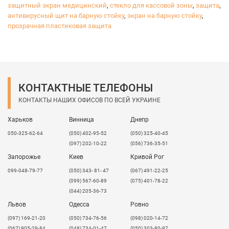
транспортного остекления;
защитный экран медицинский
,
стекло для кассовой зоны
,
защита
,
прозрачных средств защиты, забрал на касках;
антивирусный щит на барную стойку
,
экран на барную стойку
,
защитных экранов на станках;
прозрачная пластиковая защита
различных видов арок.
Отличительные характеристики материала:
имеет 15-летнюю гарантию производителя на
устойчивость к ультрафиолетовому излучению;
КОНТАКТНЫЕ ТЕЛЕФОНЫ
имеет двухсторонний УФ-защитный слой;
обладает высокой светопроницаемостью;
КОНТАКТЫ НАШИХ ОФИСОВ ПО ВСЕЙ УКРАИНЕ
не подвержен воздействию неблагоприятных
атмосферных явлений;
Харьков
Винница
Днепр
практически негорюч или слабогорюч;
050-325-62-64
(050) 402-95-52
(050) 325-40-45
имеет звукоизоляционные свойства;
(097) 202-10-22
(056) 736-35-51
легкий в монтаже и обработке.
Запорожье
Киев
Кривой Рог
Монолитный поликарбонат подвергают
099-048-79-77
(050) 343- 81- 47
(067) 491-22-25
различным видам обработки:
(099) 567-60-89
(075) 401-78-22
(044) 205-36-73
фрезеровка;
сверление;
Львов
Одесса
Ровно
холодная и горячая гибка;
​(097) 169-21-20
(050) 734-76-56
(098) 020-14-72
термическая вакуумформовка.
(067) 905-29-84
(048) 734-01-47
(050) 303-80-97