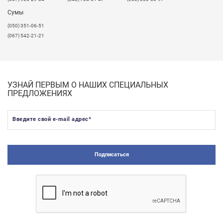
Широкая цветовая гамма, различность толщин
Сумы
материала позволяет применять его для различных
(050) 351-06-51
дизайнерских задумок.
(067) 542-21-21
Листы производятся с защитной пленкой белого
цвета с 2-х сторон и защищены компьютерной
маркировкой.
УЗНАЙ ПЕРВЫМ О НАШИХ СПЕЦИАЛЬНЫХ
Оказываем услуги прямолинейной и
ПРЕДЛОЖЕНИЯХ
криволинейной порезки.
Цена услуг расчитывается индивидуально,
Введите свой e-mail адрес
*
уточняйте у менеджеров.
Подписаться