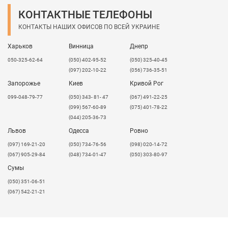
КОНТАКТНЫЕ ТЕЛЕФОНЫ
КОНТАКТЫ НАШИХ ОФИСОВ ПО ВСЕЙ УКРАИНЕ
Харьков
Винница
Днепр
050-325-62-64
(050) 402-95-52
(050) 325-40-45
(097) 202-10-22
(056) 736-35-51
Запорожье
Киев
Кривой Рог
099-048-79-77
(050) 343- 81- 47
(067) 491-22-25
(099) 567-60-89
(075) 401-78-22
(044) 205-36-73
Львов
Одесса
Ровно
​(097) 169-21-20
(050) 734-76-56
(098) 020-14-72
(067) 905-29-84
(048) 734-01-47
(050) 303-80-97
Сумы
(050) 351-06-51
(067) 542-21-21