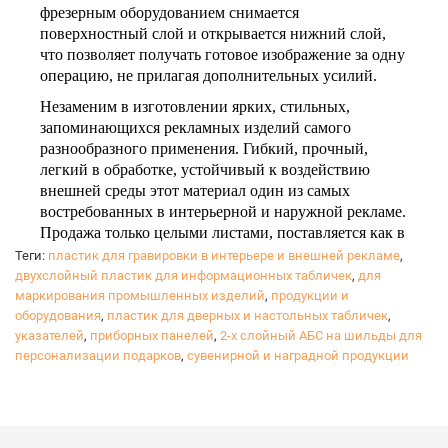
фрезерным оборудованием снимается
поверхностный слой и открывается нижний слой,
что позволяет получать готовое изображение за одну
операцию, не прилагая дополнительных усилий.
Незаменим в изготовлении ярких, стильных,
запоминающихся рекламных изделий самого
разнообразного применения. Гибкий, прочный,
легкий в обработке, устойчивый к воздействию
внешней среды этот материал один из самых
востребованных в интерьерной и наружной рекламе.
Продажа только целыми листами, поставляется как в
матовом, так и глянцевом исполнении.
Теги:
пластик для гравировки в интерьере и внешней рекламе
,
двухслойный пластик для информационных табличек
,
для
Толщина пластика: 1,5 мм
маркирования промышленных изделий
,
продукции и
оборудования
,
пластик для дверных и настольных табличек
,
указателей
,
приборных панелей
,
2-х слойный АБС на шильды для
персонализации подарков
,
сувенирной и наградной продукции