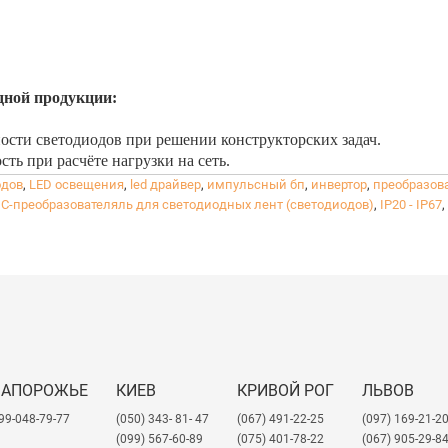
дной продукции:
ости светодиодов при решении конструкторских задач.
ь при расчёте нагрузки на сеть.
ния на необходимое количество светодиодов.
одов
,
LED освещения
,
led драйвер
,
импульсный бп
,
инвертор
,
преобразов
оп. оборудование - учитывать их сопротивление.
C-преобразователяль для светодиодных лент (светодиодов)
,
IP20 - IP67
,
12 Вольт.
ым, не допускать его колебания.
ентичности видов свечения комплектов светодиодов.
an Well как для внешнего использования, так и для использован
я использования
внутри помещений
, что не пригодны для внеш
использования
снаружи
помещений
.
ЗАПОРОЖЬЕ
КИЕВ
КРИВОЙ РОГ
ЛЬВОВ
99-048-79-77
(050) 343- 81- 47
(067) 491-22-25
​(097) 169-21-2
(099) 567-60-89
(075) 401-78-22
(067) 905-29-8