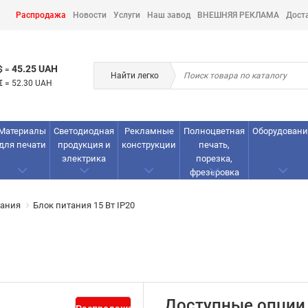
Распродажа
Новости
Услуги
Наш завод
ВНЕШНЯЯ РЕКЛАМА
Дост
45.25 UAH
$
=
Найти легко
€
=
52.30 UAH
Материалы
Светодиодная
Рекламные
Полноцветная
Оборудовани
для печати
продукция и
конструкции
печать,
электрика
порезка,
фрезеровка
тания
Блок питания 15 Вт IP20
Доступные опции