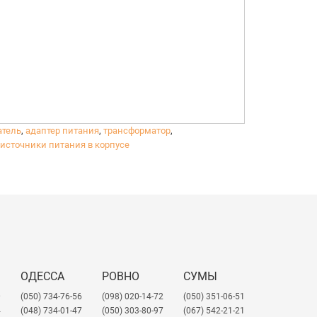
атель
,
адаптер питания
,
трансформатор
,
источники питания в корпусе
ия внутри помещений.
него использования.
ОДЕССА
РОВНО
СУМЫ
0
(050) 734-76-56
(098) 020-14-72
(050) 351-06-51
4
(048) 734-01-47
(050) 303-80-97
(067) 542-21-21