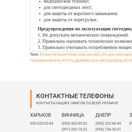
медицинской технике;
для светодиодных лент;
для защиты от короткого замыкания;
для защиты от перегрузки.
Предупреждения по эксплуатации светодио
1. Не допускать механических повреждений.
2. Правильно оценивать технические возможн
3. Правильно учитывать потребляемую мощност
4. Правильно учитывать мощность блока пита
Теги:
блоки питания mean well
,
минвел
,
бп для светоди
5. Применять допустимого сечения провода, д
преобразователь AC/DC
,
драйвер для светодиодов
,
AC/D
6. Напряжение питания должно быть не более 
7. Напряжение питания должно быть постоянн
8. При получении товара удостовериться в ид
В нашем ассортименте есть блоки питания Me
IP20
- блоки питания невлагозащищенные дл
КОНТАКТНЫЕ ТЕЛЕФОНЫ
IP67
- влагозащищенные блоки питания для 
КОНТАКТЫ НАШИХ ОФИСОВ ПО ВСЕЙ УКРАИНЕ
ХАРЬКОВ
ВИННИЦА
ДНЕПР
050-325-62-64
(050) 402-95-52
(050) 325-40-45
0
(097) 202-10-22
(056) 736-35-51