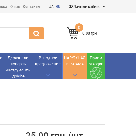
авка
О нас
Контакты
UA
RU
Личный кабинет
0
0.00 грн.
е
Держатели,
Выгодное
НАРУЖНАЯ
Прием
люверсы,
предложение
РЕКЛАМА
отходов
инструменты,
другое
25.00 грн./шт