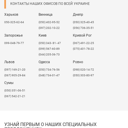
КОНТАКТЫ НАШИХ ОФИСОВ ПО ВСЕЙ УКРАИНЕ
7. Напряжение питания должно быть постоянным,
не допускать его колебания.
Харьков
Винница
Днепр
8. При получении товара удостовериться в
идентичности видов свечения комплектов
050-325-62-64
(050) 402-95-52
(050) 325-40-45
светодиодов.
(097) 202-10-22
(056) 736-35-51
Запорожье
Киев
Кривой Рог
В нашем ассортименте есть блоки питания Mean Well
как для внешнего использования, так и для
099-048-79-77
(050) 343- 81- 47
(067) 491-22-25
использования внутри помещений.
(099) 567-60-89
(075) 401-78-22
(044) 205-36-73
IP20
- блоки питания невлагозащищенные для
использования
внутри помещений
, что не
Львов
Одесса
Ровно
пригодны для внешнего использования.
​(097) 169-21-20
(050) 734-76-56
(098) 020-14-72
IP67
- влагозащищенные блоки питания для
(067) 905-29-84
(048) 734-01-47
(050) 303-80-97
использования
снаружи
помещений
.
Сумы
(050) 351-06-51
(067) 542-21-21
УЗНАЙ ПЕРВЫМ О НАШИХ СПЕЦИАЛЬНЫХ