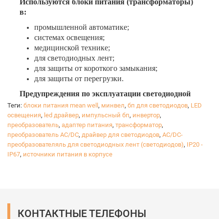
Используются блоки питания (трансформаторы)
в:
промышленной автоматике;
системах освещения;
медицинской технике;
для светодиодных лент;
для защиты от короткого замыкания;
для защиты от перегрузки.
Предупреждения по эксплуатации светодиодной
продукции:
Теги:
блоки питания mean well
,
минвел
,
бп для светодиодов
,
LED
1. Не допускать механических повреждений.
освещения
,
led драйвер
,
импульсный бп
,
инвертор
,
2. Правильно оценивать технические возможности
преобразователь
,
адаптер питания
,
трансформатор
,
светодиодов при решении конструкторских задач.
преобразователь AC/DC
,
драйвер для светодиодов
,
AC/DC-
преобразователяль для светодиодных лент (светодиодов)
3. Правильно учитывать потребляемую мощность
,
IP20 -
IP67
,
источники питания в корпусе
при расчёте нагрузки на сеть.
4. Правильно учитывать мощность блока питания на
необходимое количество светодиодов.
5. Применять допустимого сечения провода, доп.
оборудование - учитывать их сопротивление.
6. Напряжение питания должно быть не более 12
КОНТАКТНЫЕ ТЕЛЕФОНЫ
Вольт.