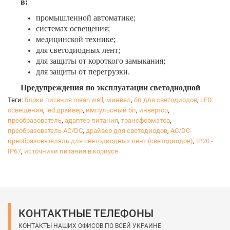
в:
промышленной автоматике;
системах освещения;
медицинской технике;
для светодиодных лент;
для защиты от короткого замыкания;
для защиты от перегрузки.
Предупреждения по эксплуатации светодиодной
продукции:
Теги:
блоки питания mean well
,
минвел
,
бп для светодиодов
,
LED
1. Не допускать механических повреждений.
освещения
,
led драйвер
,
импульсный бп
,
инвертор
,
2. Правильно оценивать технические возможности
преобразователь
,
адаптер питания
,
трансформатор
,
светодиодов при решении конструкторских задач.
преобразователь AC/DC
,
драйвер для светодиодов
,
AC/DC-
преобразователяль для светодиодных лент (светодиодов)
3. Правильно учитывать потребляемую мощность
,
IP20 -
IP67
,
источники питания в корпусе
при расчёте нагрузки на сеть.
4. Правильно учитывать мощность блока питания на
необходимое количество светодиодов.
5. Применять допустимого сечения провода, доп.
оборудование - учитывать их сопротивление.
6. Напряжение питания должно быть не более 12
КОНТАКТНЫЕ ТЕЛЕФОНЫ
Вольт.
КОНТАКТЫ НАШИХ ОФИСОВ ПО ВСЕЙ УКРАИНЕ
7. Напряжение питания должно быть постоянным,