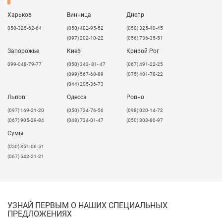
не допускать его колебания.
Харьков
Винница
Днепр
8. При получении товара удостовериться в
идентичности видов свечения комплектов
050-325-62-64
(050) 402-95-52
(050) 325-40-45
светодиодов.
(097) 202-10-22
(056) 736-35-51
Запорожье
Киев
Кривой Рог
В нашем ассортименте есть блоки питания Mean Well
как для внешнего использования, так и для
099-048-79-77
(050) 343- 81- 47
(067) 491-22-25
использования внутри помещений.
(099) 567-60-89
(075) 401-78-22
(044) 205-36-73
IP20
- блоки питания невлагозащищенные для
использования
внутри помещений
, что не
Львов
Одесса
Ровно
пригодны для внешнего использования.
​(097) 169-21-20
(050) 734-76-56
(098) 020-14-72
IP67
- влагозащищенные блоки питания для
(067) 905-29-84
(048) 734-01-47
(050) 303-80-97
использования
снаружи
помещений
.
Сумы
(050) 351-06-51
(067) 542-21-21
УЗНАЙ ПЕРВЫМ О НАШИХ СПЕЦИАЛЬНЫХ
ПРЕДЛОЖЕНИЯХ