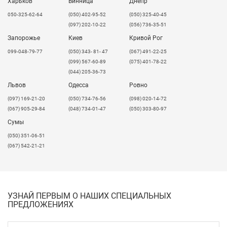
кислотам и другим химическим соединениям. Клей
Харьков
Винница
Днепр
довольно жидкий, поэтому он плотно заполняет
050-325-62-64
(050) 402-95-52
(050) 325-40-45
щели и хорошо наносится на большие площади. Еще
(097) 202-10-22
(056) 736-35-51
одним преимуществом клея является то, что он
Запорожье
Киев
Кривой Рог
используется и для мелкого ремонта искусственного
099-048-79-77
(050) 343- 81- 47
(067) 491-22-25
камня. Им можно обработать небольшие царапины,
(099) 567-60-89
(075) 401-78-22
вмятины или сколы. Нужно только подобрать
(044) 205-36-73
соответствующий по цвету клей. После полировки
Львов
отремонтированный фрагмент полностью сливается
Одесса
Ровно
с остальной поверхностью и становится практически
​(097) 169-21-20
(050) 734-76-56
(098) 020-14-72
неразличимым.
(067) 905-29-84
(048) 734-01-47
(050) 303-80-97
Сумы
Клей Corian широко используется для соединений
при изготовлении из акрилового камня столешниц,
(050) 351-06-51
раковин, душевых поддонов, кухонь, ванных,
(067) 542-21-21
интерьеров, фасадов.
Клей от компании Corian поставляется в картриджах
по 50 мл. Одного такого картриджа хватает для
склеивания швов длинной 3-3,5 метра. Следует
УЗНАЙ ПЕРВЫМ О НАШИХ СПЕЦИАЛЬНЫХ
заметить, что расход может изменяться в
ПРЕДЛОЖЕНИЯХ
зависимости от изделия и от стиля работы
мастера. Хранить клея необходимо в прохладном