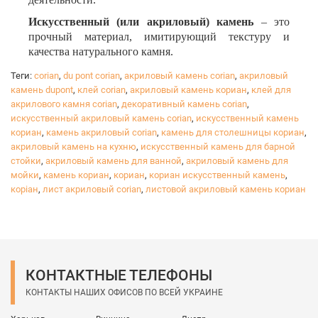
Искусственный (или акриловый) камень
– это
прочный материал, имитирующий текстуру и
качества натурального камня.
Одним из главных преимуществ искусственного
Теги:
corian
,
du pont corian
,
акриловый камень corian
,
акриловый
камня является возможность соединять листы без
камень dupont
,
клей corian
,
акриловый камень кориан
,
клей для
швов. Для качественного и бесшовного соединения
акрилового камня corian
,
декоративный камень corian
,
используется специальный клей для акрилового
искусственный акриловый камень corian
,
искусственный камень
кориан
камня. Он состоит из двух составляющих: первый
,
камень акриловый corian
,
камень для столешницы кориан
,
акриловый камень на кухню
,
искусственный камень для барной
компонент — это акриловый полимер, второй —
стойки
,
акриловый камень для ванной
,
акриловый камень для
затвердитель. Каждому цвету листа камня Corian
мойки
,
камень кориан
,
кориан
,
кориан искусственный камень
,
соответствует определенный цвет клея
коріан
,
лист акриловый corian
,
листовой акриловый камень кориан
Corian. Данный клей затвердевает около 40-50 минут
при температуре 17-21 °С. И уже всего через час
можно обрабатывать и перемещать изделия. Следует
обратить внимание, что при низких температурах в
помещении клей затвердевает дольше, при высоких
– быстрее.
КОНТАКТНЫЕ ТЕЛЕФОНЫ
Клей Corian отлично полируется. К тому же данный
КОНТАКТЫ НАШИХ ОФИСОВ ПО ВСЕЙ УКРАИНЕ
клей очень устойчив к агрессивным веществам –