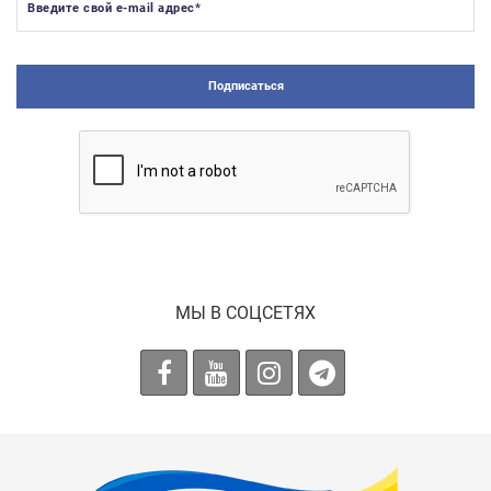
Введите свой e-mail адрес
*
помещении и без попадания прямого солнца.
Подписаться
МЫ В СОЦСЕТЯХ