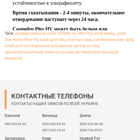
устойчивостью к ультрафиолету.
Время схватывания - 2-4 минуты, окончательное
отвердевание наступает через 24 часа.
Сosmofen Plus HV может быть белым или
Теги:
универсальный клей COSMO SL-660.210
,
клей weiss
,
клей
прозрачным, используется для монтажных работ.
Cosmofen Plus HV
,
клей для пвх
,
оконных рам
,
сантехнических труб
,
клей для изготовления рекламных щитов из пвх
,
однокомпонентный клей на основе растворителя высокой
вязкости
КОНТАКТНЫЕ ТЕЛЕФОНЫ
КОНТАКТЫ НАШИХ ОФИСОВ ПО ВСЕЙ УКРАИНЕ
Харьков
Винница
Днепр
050-325-62-64
(050) 402-95-52
(050) 325-40-45
(097) 202-10-22
(056) 736-35-51
Запорожье
Киев
Кривой Рог