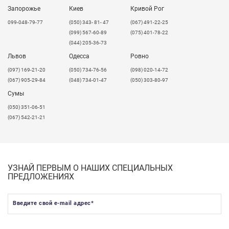
Запорожье
Киев
Кривой Рог
099-048-79-77
(050) 343- 81- 47
(067) 491-22-25
(099) 567-60-89
(075) 401-78-22
(044) 205-36-73
Львов
Одесса
Ровно
​(097) 169-21-20
(050) 734-76-56
(098) 020-14-72
(067) 905-29-84
(048) 734-01-47
(050) 303-80-97
Сумы
(050) 351-06-51
(067) 542-21-21
УЗНАЙ ПЕРВЫМ О НАШИХ СПЕЦИАЛЬНЫХ
ПРЕДЛОЖЕНИЯХ
Введите свой e-mail адрес
*