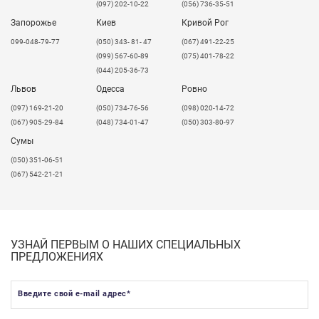
(097) 202-10-22
(056) 736-35-51
™
®
цветовой палитре,
DuPont
Corian
воплотит в
жизнь все ваши желания в дизайне вашего дома.
Запорожье
Киев
Кривой Рог
099-048-79-77
(050) 343- 81- 47
(067) 491-22-25
Достигайте своей мечты, выбирая качественный
(099) 567-60-89
(075) 401-78-22
продукт, который будет радовать вас в любой
(044) 205-36-73
ситуации.
Львов
Одесса
Ровно
Вы можете спокойно отдыхать, зная, что вы выбрали
​(097) 169-21-20
(050) 734-76-56
(098) 020-14-72
рабочую поверхность, которая прослужит очень
(067) 905-29-84
(048) 734-01-47
(050) 303-80-97
долго!
Сумы
(050) 351-06-51
(067) 542-21-21
УЗНАЙ ПЕРВЫМ О НАШИХ СПЕЦИАЛЬНЫХ
ПРЕДЛОЖЕНИЯХ
Введите свой e-mail адрес
*