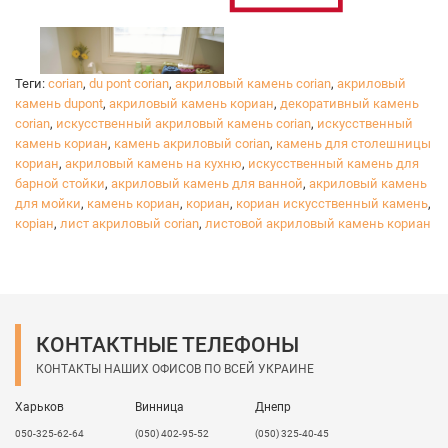
Теги:
corian
,
du pont corian
,
акриловый камень corian
,
акриловый
камень dupont
,
акриловый камень кориан
,
декоративный камень
corian
,
искусственный акриловый камень corian
,
искусственный
камень кориан
,
камень акриловый corian
,
камень для столешницы
кориан
,
акриловый камень на кухню
,
искусственный камень для
барной стойки
,
акриловый камень для ванной
,
акриловый камень
для мойки
,
камень кориан
,
кориан
,
кориан искусственный камень
,
коріан
,
лист акриловый corian
,
листовой акриловый камень кориан
КОНТАКТНЫЕ ТЕЛЕФОНЫ
Искусственный (или акриловый) камень
– это
КОНТАКТЫ НАШИХ ОФИСОВ ПО ВСЕЙ УКРАИНЕ
прочный материал, имитирующий текстуру и
качества натурального камня.
Харьков
Винница
Днепр
050-325-62-64
(050) 402-95-52
(050) 325-40-45
Благодаря инновационному подходу и широкой