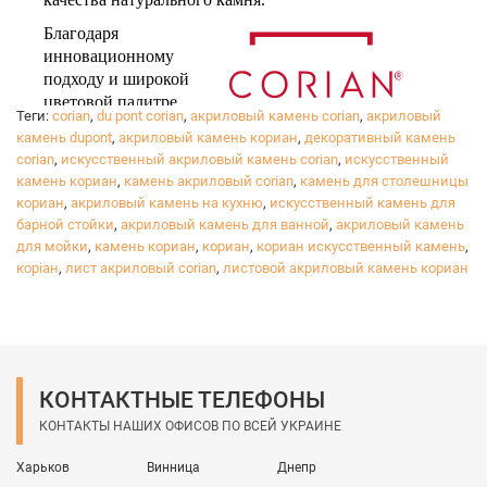
Благодаря
инновационному
подходу и широкой
цветовой палитре,
Теги:
corian
,
du pont corian
,
акриловый камень corian
,
акриловый
камень dupont
,
акриловый камень кориан
,
декоративный камень
corian
,
искусственный акриловый камень corian
,
искусственный
камень кориан
,
камень акриловый corian
,
камень для столешницы
™
®
DuPont
Corian
воплотит в жизнь все ваши
кориан
,
акриловый камень на кухню
,
искусственный камень для
желания в дизайне вашего дома.
барной стойки
,
акриловый камень для ванной
,
акриловый камень
Достигайте своей мечты, выбирая качественный
для мойки
,
камень кориан
,
кориан
,
кориан искусственный камень
,
коріан
продукт, который будет радовать вас в любой
,
лист акриловый corian
,
листовой акриловый камень кориан
ситуации.
Вы можете спокойно отдыхать, зная, что вы выбрали
рабочую поверхность, которая прослужит очень
долго!
КОНТАКТНЫЕ ТЕЛЕФОНЫ
КОНТАКТЫ НАШИХ ОФИСОВ ПО ВСЕЙ УКРАИНЕ
Харьков
Винница
Днепр