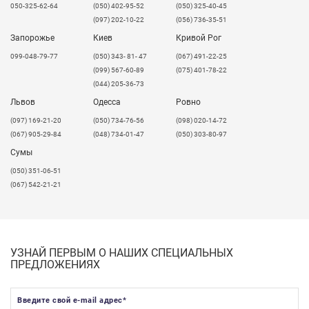
050-325-62-64
(050) 402-95-52
(050) 325-40-45
(097) 202-10-22
(056) 736-35-51
Запорожье
Киев
Кривой Рог
099-048-79-77
(050) 343- 81- 47
(067) 491-22-25
(099) 567-60-89
(075) 401-78-22
(044) 205-36-73
Львов
Одесса
Ровно
​(097) 169-21-20
(050) 734-76-56
(098) 020-14-72
(067) 905-29-84
(048) 734-01-47
(050) 303-80-97
Сумы
(050) 351-06-51
(067) 542-21-21
УЗНАЙ ПЕРВЫМ О НАШИХ СПЕЦИАЛЬНЫХ
ПРЕДЛОЖЕНИЯХ
Введите свой e-mail адрес
*