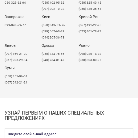
050-325-62-64
(050) 402-95-52
(050) 325-40-45
(097) 202-10-22
(056) 736-35-51
Запорожье
Киев
Кривой Рог
099-048-79-77
(050) 343- 81- 47
(067) 491-22-25
(099) 567-60-89
(075) 401-78-22
(044) 205-36-73
Львов
Одесса
Ровно
​(097) 169-21-20
(050) 734-76-56
(098) 020-14-72
(067) 905-29-84
(048) 734-01-47
(050) 303-80-97
Сумы
(050) 351-06-51
(067) 542-21-21
УЗНАЙ ПЕРВЫМ О НАШИХ СПЕЦИАЛЬНЫХ
ПРЕДЛОЖЕНИЯХ
Введите свой e-mail адрес
*