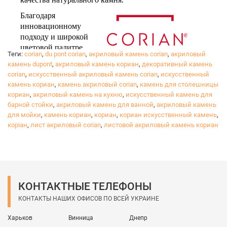
Благодаря
инновационному
подходу и широкой
цветовой палитре,
Теги:
corian
,
du pont corian
,
акриловый камень corian
,
акриловый
камень dupont
,
акриловый камень кориан
,
декоративный камень
corian
,
искусственный акриловый камень corian
,
искусственный
камень кориан
,
камень акриловый corian
,
камень для столешницы
™
®
DuPont
Corian
воплотит в жизнь все ваши
кориан
,
акриловый камень на кухню
,
искусственный камень для
желания в дизайне вашего дома.
барной стойки
,
акриловый камень для ванной
,
акриловый камень
Достигайте своей мечты, выбирая качественный
для мойки
,
камень кориан
,
кориан
,
кориан искусственный камень
,
коріан
продукт, который будет радовать вас в любой
,
лист акриловый corian
,
листовой акриловый камень кориан
ситуации.
Вы можете спокойно отдыхать, зная, что вы выбрали
рабочую поверхность, которая прослужит очень
долго!
КОНТАКТНЫЕ ТЕЛЕФОНЫ
КОНТАКТЫ НАШИХ ОФИСОВ ПО ВСЕЙ УКРАИНЕ
Харьков
Винница
Днепр