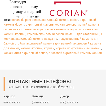
Благодаря
инновационному
подходу и широкой
цветовой палитре,
Теги:
corian
,
du pont corian
,
акриловый камень corian
,
акриловый
камень dupont
,
акриловый камень кориан
,
декоративный камень
corian
,
искусственный акриловый камень corian
,
искусственный
камень кориан
,
камень акриловый corian
,
камень для столешницы
™
®
DuPont
Corian
воплотит в жизнь все ваши
кориан
,
акриловый камень на кухню
,
искусственный камень для
желания в дизайне вашего дома.
барной стойки
,
акриловый камень для ванной
,
акриловый камень
Достигайте своей мечты, выбирая качественный
для мойки
,
камень кориан
,
кориан
,
кориан искусственный камень
,
коріан
продукт, который будет радовать вас в любой
,
лист акриловый corian
,
листовой акриловый камень кориан
ситуации.
Акриловый камень GLACIER ICE
имеет светорассеивающую способность:
КОНТАКТНЫЕ ТЕЛЕФОНЫ
КОНТАКТЫ НАШИХ ОФИСОВ ПО ВСЕЙ УКРАИНЕ
Харьков
Винница
Днепр
050-325-62-64
(050) 402-95-52
(050) 325-40-45