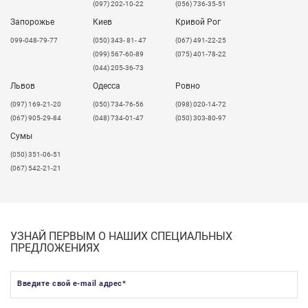
(097) 202-10-22
(056) 736-35-51
Запорожье
Киев
Кривой Рог
099-048-79-77
(050) 343- 81- 47
(067) 491-22-25
(099) 567-60-89
(075) 401-78-22
(044) 205-36-73
Львов
Одесса
Ровно
​(097) 169-21-20
(050) 734-76-56
(098) 020-14-72
(067) 905-29-84
(048) 734-01-47
(050) 303-80-97
Сумы
(050) 351-06-51
(067) 542-21-21
Вы можете спокойно отдыхать, зная, что вы выбрали
УЗНАЙ ПЕРВЫМ О НАШИХ СПЕЦИАЛЬНЫХ
рабочую поверхность, которая прослужит очень
ПРЕДЛОЖЕНИЯХ
долго!
Введите свой e-mail адрес
*