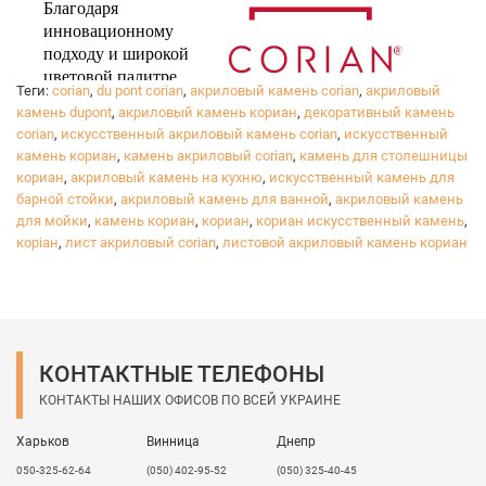
Благодаря
инновационному
подходу и широкой
цветовой палитре,
Теги:
corian
,
du pont corian
,
акриловый камень corian
,
акриловый
камень dupont
,
акриловый камень кориан
,
декоративный камень
corian
,
искусственный акриловый камень corian
,
искусственный
камень кориан
,
камень акриловый corian
,
камень для столешницы
™
®
DuPont
Corian
воплотит в жизнь все ваши
кориан
,
акриловый камень на кухню
,
искусственный камень для
желания в дизайне вашего дома.
барной стойки
,
акриловый камень для ванной
,
акриловый камень
Достигайте своей мечты, выбирая качественный
для мойки
,
камень кориан
,
кориан
,
кориан искусственный камень
,
коріан
продукт, который будет радовать вас в любой
,
лист акриловый corian
,
листовой акриловый камень кориан
ситуации.
Вы можете спокойно отдыхать, зная, что вы выбрали
рабочую поверхность, которая прослужит очень
долго!
КОНТАКТНЫЕ ТЕЛЕФОНЫ
КОНТАКТЫ НАШИХ ОФИСОВ ПО ВСЕЙ УКРАИНЕ
Харьков
Винница
Днепр
050-325-62-64
(050) 402-95-52
(050) 325-40-45