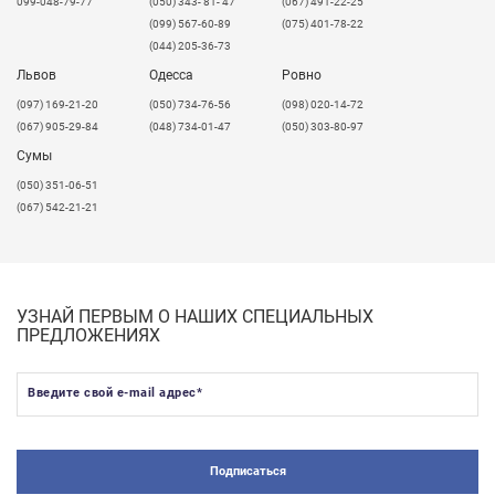
099-048-79-77
(050) 343- 81- 47
(067) 491-22-25
дома.
Достигайте своей мечты, выбирая
(099) 567-60-89
(075) 401-78-22
качественный продукт, который будет радовать вас в
(044) 205-36-73
любой ситуации.
Вы можете спокойно отдыхать,
Львов
Одесса
Ровно
зная, что вы выбрали рабочую поверхность, которая
прослужит очень долго!
​(097) 169-21-20
(050) 734-76-56
(098) 020-14-72
(067) 905-29-84
(048) 734-01-47
(050) 303-80-97
Сумы
(050) 351-06-51
(067) 542-21-21
УЗНАЙ ПЕРВЫМ О НАШИХ СПЕЦИАЛЬНЫХ
ПРЕДЛОЖЕНИЯХ
Введите свой e-mail адрес
*
Подписаться