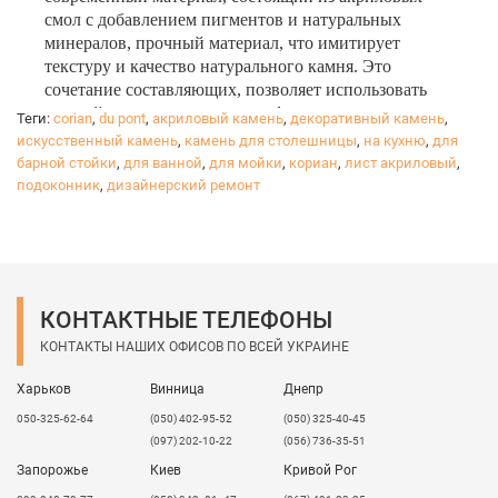
смол с добавлением пигментов и натуральных
минералов, прочный материал, что имитирует
текстуру и качество натурального камня. Это
сочетание составляющих, позволяет использовать
данный материал во многих сферах деятельности.
Теги:
corian
,
du pont
,
акриловый камень
,
декоративный камень
,
искусственный камень
,
камень для столешницы
,
на кухню
,
для
На сегодня
камень Corian
широко используется для
барной стойки
,
для ванной
,
для мойки
,
кориан
,
лист акриловый
,
обработки ванных комнат и кухонь, изготовления
подоконник
,
дизайнерский ремонт
влагостойких столешниц и подоконников, барных
стоек, моек, душевых. Кориан быстро
завоевав популярность в частных
медицинских
учреждениях, отелях, ресторанах быстрого
обслуживания, магазинах, банках и салонах красоты.
Декор из акрилового камня отлично
КОНТАКТНЫЕ ТЕЛЕФОНЫ
имитирует мрамор, гранит и другие
КОНТАКТЫ НАШИХ ОФИСОВ ПО ВСЕЙ УКРАИНЕ
натуральные материалы. Изделия из камня очень
красивые, и если у Вас присутствует такой камень в
Харьков
Винница
Днепр
интерьере - это говорит о хорошем вкусе.
050-325-62-64
(050) 402-95-52
(050) 325-40-45
Благодаря инновационному подходу и широкой
(097) 202-10-22
(056) 736-35-51
™
®
цветовой палитре,
DuPont
Corian
воплотит в
Запорожье
Киев
Кривой Рог
жизнь все ваши желания в дизайне вашего