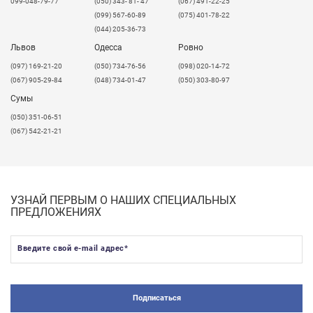
099-048-79-77
(050) 343- 81- 47
(067) 491-22-25
долго!
(099) 567-60-89
(075) 401-78-22
(044) 205-36-73
Львов
Одесса
Ровно
​(097) 169-21-20
(050) 734-76-56
(098) 020-14-72
(067) 905-29-84
(048) 734-01-47
(050) 303-80-97
Сумы
(050) 351-06-51
(067) 542-21-21
УЗНАЙ ПЕРВЫМ О НАШИХ СПЕЦИАЛЬНЫХ
ПРЕДЛОЖЕНИЯХ
Введите свой e-mail адрес
*
Подписаться