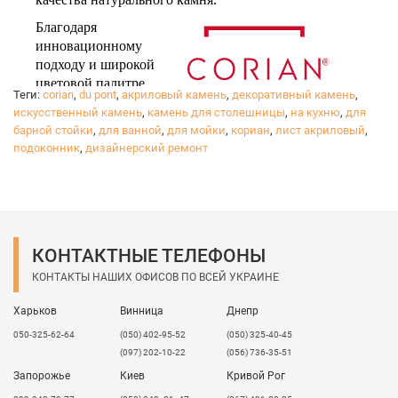
Благодаря
инновационному
подходу и широкой
цветовой палитре,
Теги:
corian
,
du pont
,
акриловый камень
,
декоративный камень
,
искусственный камень
,
камень для столешницы
,
на кухню
,
для
барной стойки
,
для ванной
,
для мойки
,
кориан
,
лист акриловый
,
подоконник
,
дизайнерский ремонт
™
®
DuPont
Corian
воплотит в жизнь все ваши
желания в дизайне вашего дома. Прекрасно
подходит для изготовления влагостойких
столешниц, подоконников, барных стоек, моек,
душевых. Идеально вписывается в современный
декор кухни, ванной или других комнат. Прекрасно
КОНТАКТНЫЕ ТЕЛЕФОНЫ
имитирует мрамор, гранит и другие натуральные
КОНТАКТЫ НАШИХ ОФИСОВ ПО ВСЕЙ УКРАИНЕ
камни.
Харьков
Винница
Днепр
Достигайте своей мечты, выбирая качественный
продукт, который будет радовать вас в любой
050-325-62-64
(050) 402-95-52
(050) 325-40-45
ситуации.
(097) 202-10-22
(056) 736-35-51
Запорожье
Киев
Кривой Рог
Вы можете спокойно отдыхать, зная, что вы выбрали
рабочую поверхность, которая прослужит очень