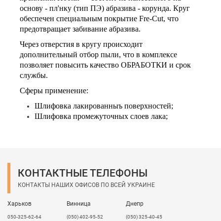
основу - пл'нку (тип ПЭ) абразива - корунда. Круг
обеспечен специальным покрытие Fre-Cut, что
предотвращает забивание абразива.
Через отверстия в кругу происходит
дополнительный отбор пыли, что в комплексе
позволяет повысить качество ОБРАБОТКИ и срок
службы.
Сферы применение:
Шлифовка лакированныъ поверхностей;
Шлифовка промежуточных слоев лака;
Обработка эпоксидных смол;
Обработка праймеров.
Обработка искусственного камня;
Обработка пластиков;
Обработка акрилового стекла (оргстекла).
КОНТАКТНЫЕ ТЕЛЕФОНЫ
КОНТАКТЫ НАШИХ ОФИСОВ ПО ВСЕЙ УКРАИНЕ
Харьков
Винница
Днепр
050-325-62-64
(050) 402-95-52
(050) 325-40-45