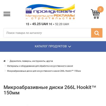
0
45.25 UAH
1$
=
1€
=
52.20 UAH
КАТАЛОГ ПРОДУКТОВ
Держатели, люверсы, инструменты, другое
Материалы и оборудование для обработки искусственного камня
Микроабразивные диски для искусственного камня 266L Hookit™ 150мм
Микроабразивные диски 266L Hookit™
150мм