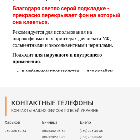
Благодаря светло серой подкладке -
прекрасно перекрывает фон на который
она клееться.
Рекомендуется для использования на
широкоформатных принтерах для печати УФ,
сольвентными и экосольвентными чернилами.
Подходит
для наружного и внутреннего
применения
:
в мебельном производстве — для оклейки
задней плоскости зеркал в шкафах-купе и другой
комплектации;
в пескоструйной промышленности — при
подрезке трафарета;
КОНТАКТНЫЕ ТЕЛЕФОНЫ
в рекламе (оформление витрин, стендов,
брендирование и т.д.);
КОНТАКТЫ НАШИХ ОФИСОВ ПО ВСЕЙ УКРАИНЕ
для различных видов печати (полноцветной,
Харьков
Винница
Днепр
шелкотрафаретной).
050-325-62-64
(050) 402-95-52
(050) 325-40-45
Идеально подходит для
бюджетных краткосрочных
(097) 202-10-22
(056) 736-35-51
проектов.