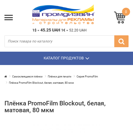
0
45.25 UAH
1$
=
1€
=
52.20 UAH
КАТАЛОГ ПРОДУКТОВ
Самоклеящиеся плёнки
Плёнки для печати
Серия PromoFilm
Плёнка PromoFilm Blockout, белая, матовая, 80 мкм
Плёнка PromoFilm Blockout, белая,
матовая, 80 мкм