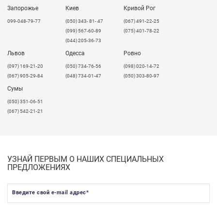
Запорожье
Киев
Кривой Рог
Не подходит для поверхностей с запеченной
099-048-79-77
(050) 343- 81- 47
(067) 491-22-25
эмалью!!!
(099) 567-60-89
(075) 401-78-22
Толщина плёнки
: 75-90 мкм (в зависимости от
(044) 205-36-73
серии).
Львов
Одесса
Ровно
Толщина подложки:
125-130 мкм
​(097) 169-21-20
(050) 734-76-56
(098) 020-14-72
(067) 905-29-84
(048) 734-01-47
(050) 303-80-97
Клеевой слой
: перманентный клей на акриловой
Сумы
основе
(050) 351-06-51
(067) 542-21-21
УЗНАЙ ПЕРВЫМ О НАШИХ СПЕЦИАЛЬНЫХ
ПРЕДЛОЖЕНИЯХ
Введите свой e-mail адрес
*