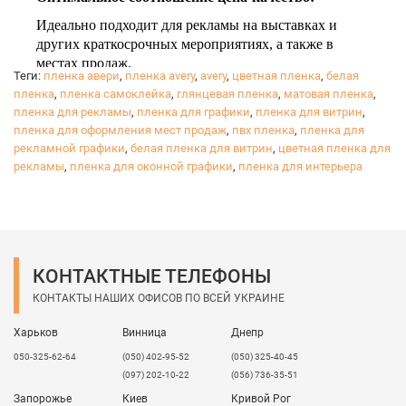
Идеально подходит для рекламы на выставках и
других краткосрочных мероприятиях, а также в
местах продаж.
Теги:
пленка авери
,
пленка avery
,
avery
,
цветная пленка
,
белая
Соответствует международным стандартам
пленка
,
пленка самоклейка
,
глянцевая пленка
,
матовая пленка
,
пожарной безопасности.
пленка для рекламы
,
пленка для графики
,
пленка для витрин
,
пленка для оформления мест продаж
,
пвх пленка
,
пленка для
рекламной графики
,
белая пленка для витрин
,
цветная пленка для
рекламы
,
пленка для оконной графики
,
пленка для интерьера
КОНТАКТНЫЕ ТЕЛЕФОНЫ
КОНТАКТЫ НАШИХ ОФИСОВ ПО ВСЕЙ УКРАИНЕ
Харьков
Винница
Днепр
050-325-62-64
(050) 402-95-52
(050) 325-40-45
(097) 202-10-22
(056) 736-35-51
Запорожье
Киев
Кривой Рог