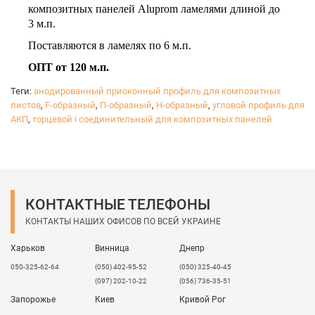
композитных панелей Aluprom ламелями длиной до
3 м.п.
Поставляются в ламелях по 6 м.п.
ОПТ от 120 м.п.
Теги:
анодированный приоконный профиль для композитных
листов
,
F-образный
,
П-образный
,
Н-образный
,
угловой профиль для
АКП
,
торцевой і соединительный для композитных панелей
КОНТАКТНЫЕ ТЕЛЕФОНЫ
КОНТАКТЫ НАШИХ ОФИСОВ ПО ВСЕЙ УКРАИНЕ
Харьков
Винница
Днепр
050-325-62-64
(050) 402-95-52
(050) 325-40-45
(097) 202-10-22
(056) 736-35-51
Запорожье
Киев
Кривой Рог