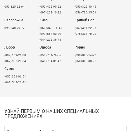
050-325-62-64
(050) 402-95-52
(050) 325-40-45
(097) 202-10-22
(056) 736-35-51
Запорожье
Киев
Кривой Рог
099-048-79-77
(050) 343- 81- 47
(067) 491-22-25
(099) 567-60-89
(075) 401-78-22
(044) 205-36-73
Львов
Одесса
Ровно
​(097) 169-21-20
(050) 734-76-56
(098) 020-14-72
(067) 905-29-84
(048) 734-01-47
(050) 303-80-97
Сумы
(050) 351-06-51
(067) 542-21-21
УЗНАЙ ПЕРВЫМ О НАШИХ СПЕЦИАЛЬНЫХ
ПРЕДЛОЖЕНИЯХ