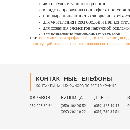
авиа-, судо- и машиностроении;
в виде направляющего профиля при устано
при выравнивании стыков, дверных откосов
для укрепления перегородок и при констр
для создания элементов наружной рекламы
для возведения павильонных каркасов.
Теги:
алюминиевый профиль общего назначения
,
квад
конструкций
,
каркасов
,
основ
,
порошковая покраска п
КОНТАКТНЫЕ ТЕЛЕФОНЫ
КОНТАКТЫ НАШИХ ОФИСОВ ПО ВСЕЙ УКРАИНЕ
ХАРЬКОВ
ВИННИЦА
ДНЕПР
050-325-62-64
(050) 402-95-52
(050) 325-40-45
0
(097) 202-10-22
(056) 736-35-51