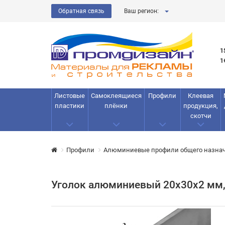
Обратная связь
Ваш регион:
1
1
Листовые
Самоклеящиеся
Профили
Клеевая
пластики
плёнки
продукция,
скотчи
Профили
Алюминиевые профили общего назна
Уголок алюминиевый 20х30х2 мм,