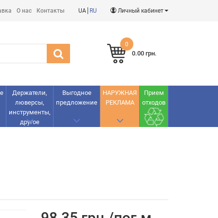
авка
О нас
Контакты
UA
RU
Личный кабинет
0
0.00 грн.
е
Держатели,
Выгодное
НАРУЖНАЯ
Прием
люверсы,
предложение
РЕКЛАМА
отходов
инструменты,
другое
98.35 грн./пог.м