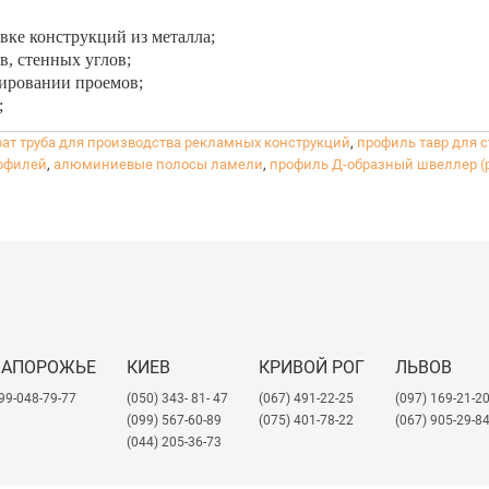
вке конструкций из металла;
, стенных углов;
уировании проемов;
;
рат труба для производства рекламных конструкций
,
профиль тавр для 
рофилей
,
алюминиевые полосы ламели
,
профиль Д-образный швеллер (
ЗАПОРОЖЬЕ
КИЕВ
КРИВОЙ РОГ
ЛЬВОВ
99-048-79-77
(050) 343- 81- 47
(067) 491-22-25
​(097) 169-21-2
(099) 567-60-89
(075) 401-78-22
(067) 905-29-8
(044) 205-36-73