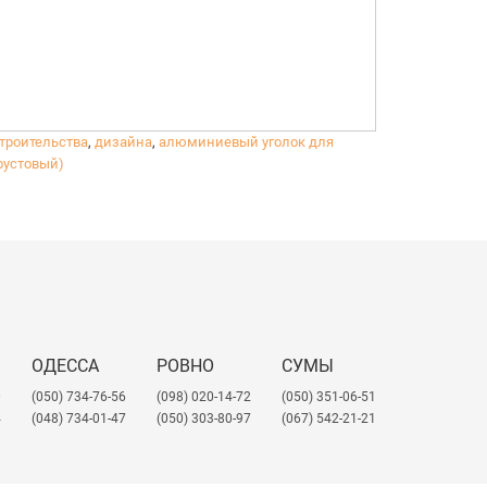
строительства
,
дизайна
,
алюминиевый уголок для
рустовый)
ОДЕССА
РОВНО
СУМЫ
0
(050) 734-76-56
(098) 020-14-72
(050) 351-06-51
4
(048) 734-01-47
(050) 303-80-97
(067) 542-21-21