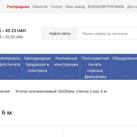
Распродажа
Новости
Услуги
Наш завод
ВНЕШНЯЯ РЕКЛАМА
Дост
45.25 UAH
$
=
Найти легко
€
=
52.20 UAH
Материалы
Светодиодная
Рекламные
Полноцветная
Оборудовани
для печати
продукция и
конструкции
печать,
электрика
порезка,
фрезеровка
чения
Уголок алюминиевый 20х30мм, стенка 2 мм, 6 м
 6 м