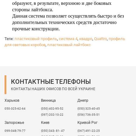
образуют, в результате, верхнюю и две боковых
стороны лайтбокса.
Данная система позволяет осуществлять быстро и без
дополнительных технических средств достаточно
прочные конструкции.
Предоставляется услуга порезки профилей. При
Теги:
пластиковый профиль
,
система 4
,
квадро
,
Quattro
,
профиль
покупке целых ламелей
для световых коробов
,
пластиковый лайтбокс
о
все профили могут быть порезаны под углом 45
,
о
90
на любые нужные размеры.
Поставляются в ламелях - 4 м.п. Цены
приведены
за м.п.
КОНТАКТНЫЕ ТЕЛЕФОНЫ
КОНТАКТЫ НАШИХ ОФИСОВ ПО ВСЕЙ УКРАИНЕ
Харьков
Винница
Днепр
050-325-62-64
(050) 402-95-52
(050) 325-40-45
(097) 202-10-22
(056) 736-35-51
Запорожье
Киев
Кривой Рог
099-048-79-77
(050) 343- 81- 47
(067) 491-22-25