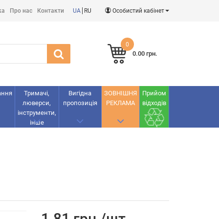
ка
Про нас
Контакти
UA
RU
Особистий кабінет
0
0.00 грн.
ання
Тримачі,
Вигідна
ЗОВНІШНЯ
Прийом
люверси,
пропозиція
РЕКЛАМА
відходів
інструменти,
інше
1.81 грн./шт