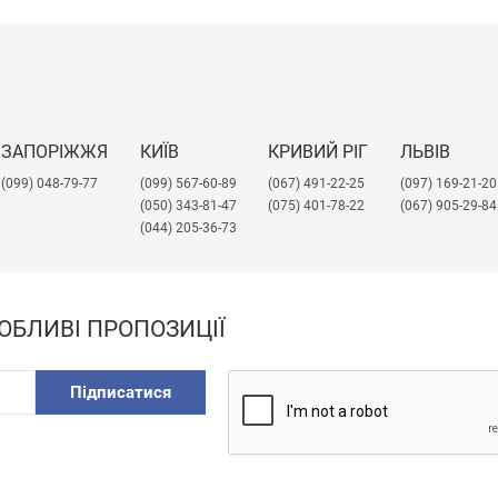
ЗАПОРІЖЖЯ
КИЇВ
КРИВИЙ РІГ
ЛЬВІВ
(099) 048-79-77
(099) 567-60-89
(067) 491-22-25
​(097) 169-21-20
(050) 343-81-47
(075) 401-78-22
(067) 905-29-84
(044) 205-36-73
ОБЛИВІ ПРОПОЗИЦІЇ
Підписатися