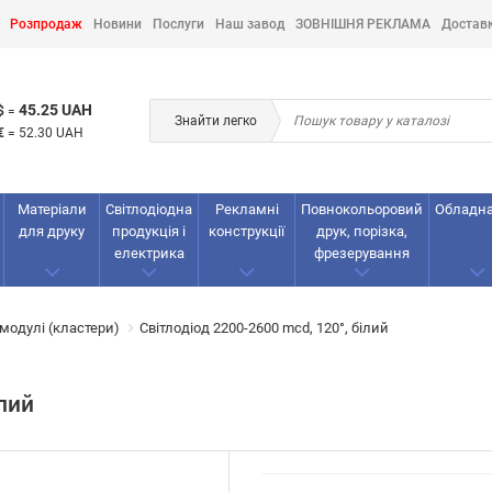
Розпродаж
Новини
Послуги
Наш завод
ЗОВНІШНЯ РЕКЛАМА
Достав
45.25 UAH
$
=
Знайти легко
€
=
52.30 UAH
Матеріали
Світлодіодна
Рекламнi
Повнокольоровий
Обладн
для друку
продукція і
конструкції
друк, порізка,
електрика
фрезерування
 модулі (кластери)
Світлодіод 2200-2600 mcd, 120°, білий
ілий