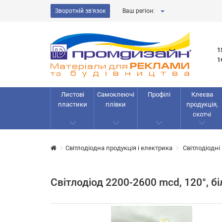
Зворотній зв'язок
Ваш регіон:
1
1
Листові
Самоклеючі
Профілі
Клеєва
пластики
плівки
продукція,
скотчі
Світлодіодна продукція і електрика
Світлодіодні
Світлодіод 2200-2600 mcd, 120°, б