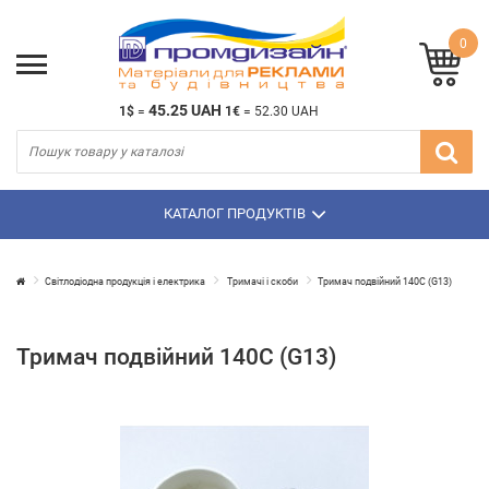
0
45.25 UAH
1$
=
1€
=
52.30 UAH
КАТАЛОГ ПРОДУКТІВ
Світлодіодна продукція і електрика
Тримачі і скоби
Тримач подвійний 140С (G13)
Тримач подвійний 140С (G13)